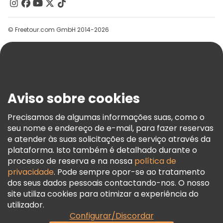
Contacte-Nos
Grupos
© Freetour.com GmbH 2014-2026
Ajuda
Blog
Imprensa
Segurança E Privacidade
Aviso sobre cookies
Termos E Informações Legais
Política De Cookies
Precisamos de algumas informações suas, como o
seu nome e endereço de e-mail, para fazer reservas
Freetour Prémios
e atender às suas solicitações de serviço através da
Programa De Fidelidade
plataforma. Isto também é detalhado durante o
processo de reserva e na nossa
política de
privacidade
. Pode sempre opor-se ao tratamento
dos seus dados pessoais contactando-nos. O nosso
site utiliza cookies para otimizar a experiência do
utilizador.
Configurar/Discordar