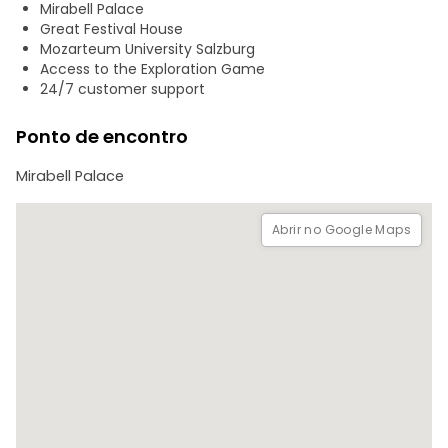
Mirabell Palace
AVISO LEGAL: Explorarás sozinho utilizando a aplicação
Great Festival House
Questo no teu telemóvel. Não haverá guias físicos ou
Mozarteum University Salzburg
grupos de desconhecidos. O percurso completo cobre
Access to the Exploration Game
aproximadamente 3,9 km e demora cerca de 1:45h a ser
24/7 customer support
concluído. Pode jogá-lo em qualquer dia, a qualquer hora.
Línguas disponíveis: EN, DE, NL.
Ponto de encontro
Mirabell Palace
Abrir no Google Maps