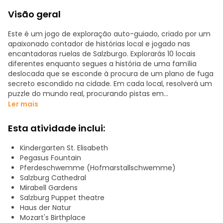
Visão geral
Este é um jogo de exploração auto-guiado, criado por um
apaixonado contador de histórias local e jogado nas
encantadoras ruelas de Salzburgo. Explorarás 10 locais
diferentes enquanto segues a história de uma família
deslocada que se esconde à procura de um plano de fuga
secreto escondido na cidade. Em cada local, resolverá um
puzzle do mundo real, procurando pistas em
monumentos, graffitis e fachadas. O percurso percorre a
Ler mais
bela cidade velha, misturando história real com rumores
que só os residentes de longa data conhecem. Perfeito
Esta atividade inclui:
para fãs de história, família e exploradores urbanos.
Kindergarten St. Elisabeth
Partindo dos Jardins Mirabell, as paragens estão espaçadas
Pegasus Fountain
a uma média de cerca de 400 metros de distância, e
Pferdeschwemme (Hofmarstallschwemme)
cada local demora cerca de 5 minutos a ser concluído. O
Salzburg Cathedral
percurso também passa pela Casa de Karajan, pelo
Mirabell Gardens
Salzburger Marionettentheater, pelo local de nascimento e
Salzburg Puppet theatre
pela residência de Mozart. Em cada local, resolverás um
Haus der Natur
desafio e receberás instruções para o capítulo seguinte.
Mozart's Birthplace