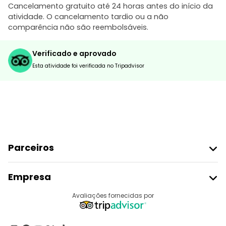
Cancelamento gratuito até 24 horas antes do início da
atividade. O cancelamento tardio ou a não
comparência não são reembolsáveis.
Verificado e aprovado
Esta atividade foi verificada no Tripadvisor
Parceiros
Aderir Ao Freetour
Empresa
Registo Do Fornecedor
Destinos
Avaliações fornecidas por
Programa De Afiliados
Quem Somos