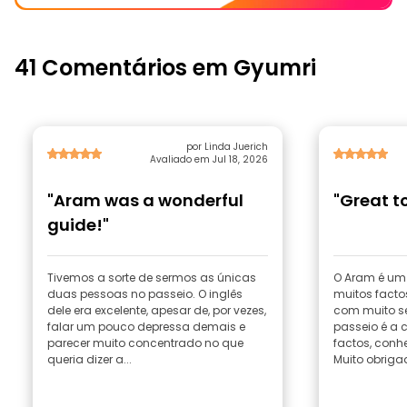
41 Comentários em Gyumri
por Linda Juerich
Avaliado em Jul 18, 2026
"Aram was a wonderful
"Great t
guide!"
Tivemos a sorte de sermos as únicas
O Aram é um 
duas pessoas no passeio. O inglês
muitos facto
dele era excelente, apesar de, por vezes,
com muito se
falar um pouco depressa demais e
passeio é a 
parecer muito concentrado no que
factos, conh
queria dizer a...
Muito obriga