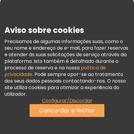
Blog
Imprensa
Segurança E Privacidade
Aviso sobre cookies
Termos E Informações Legais
Política De Cookies
Precisamos de algumas informações suas, como o
seu nome e endereço de e-mail, para fazer reservas
Freetour Prémios
e atender às suas solicitações de serviço através da
Programa De Fidelidade
plataforma. Isto também é detalhado durante o
processo de reserva e na nossa
política de
privacidade
. Pode sempre opor-se ao tratamento
dos seus dados pessoais contactando-nos. O nosso
site utiliza cookies para otimizar a experiência do
utilizador.
Configurar/Discordar
Concordar e fechar