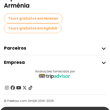
Passeios a pé noturnos gratuitos em Gyumri
Arménia
Tours gratuitos em Yerevan
Tours gratuitos em Aghdzk
Parceiros
Aderir Ao Freetour
Empresa
Registo Do Fornecedor
Destinos
Avaliações fornecidas por
Programa De Afiliados
Quem Somos
Contacte-Nos
Grupos
© Freetour.com GmbH 2014-2026
Ajuda