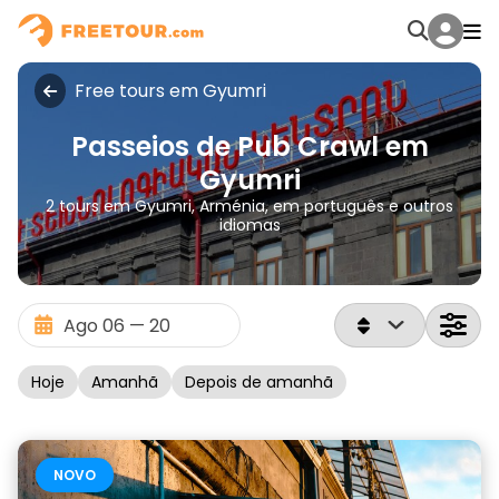
Free tours em Gyumri
Passeios de Pub Crawl em
Gyumri
2 tours em Gyumri, Arménia, em português e outros
idiomas
Hoje
Amanhã
Depois de amanhã
NOVO