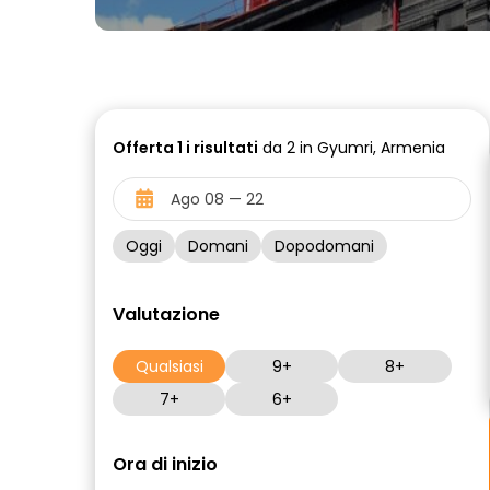
Offerta
1 i
risultati
da 2 in Gyumri, Armenia
Oggi
Domani
Dopodomani
Valutazione
Qualsiasi
9+
8+
7+
6+
Ora di inizio