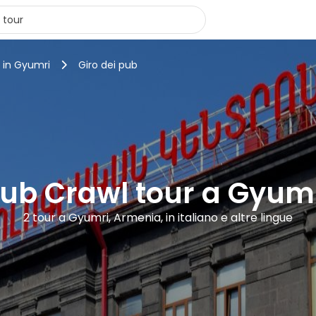
s in Gyumri
Giro dei pub
ub Crawl tour a Gyum
2 tour a Gyumri, Armenia, in italiano e altre lingue