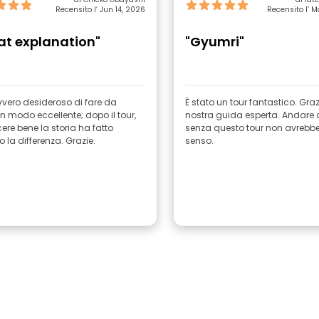
Recensito l’ Jun 14, 2026
Recensito l’ 
at explanation"
"Gyumri"
vero desideroso di fare da
È stato un tour fantastico. Graz
n modo eccellente; dopo il tour,
nostra guida esperta. Andare
re bene la storia ha fatto
senza questo tour non avrebb
 la differenza. Grazie.
senso.