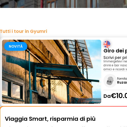
Tutti i tour in Gyumri
NOVITÀ
Giro dei
Scrivi per 
Immergetevi nel
drink e bar nasc
amici e ricordi 
Fornit
Ruza
€10.
Da
Viaggia Smart, risparmia di più