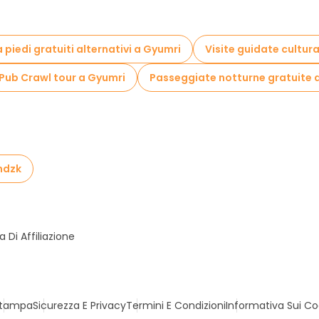
 piedi gratuiti alternativi a Gyumri
Visite guidate cultura
Pub Crawl tour a Gyumri
Passeggiate notturne gratuite 
ghdzk
Di Affiliazione
tampa
Sicurezza E Privacy
Termini E Condizioni
Informativa Sui Co