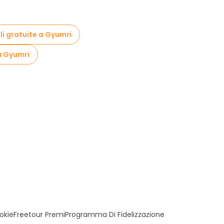
li gratuite a Gyumri
a Gyumri
okie
Freetour Premi
Programma Di Fidelizzazione