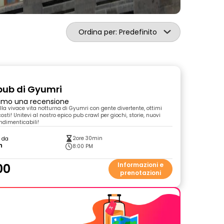
Ordina per: Predefinito
 pub di Gyumri
primo una recensione
la vivace vita notturna di Gyumri con gente divertente, ottimi
osti! Unitevi al nostro epico pub crawl per giochi, storie, nuovi
indimenticabili!
2ore 30min
o da
n
8:00 PM
00
Informazioni e
prenotazioni