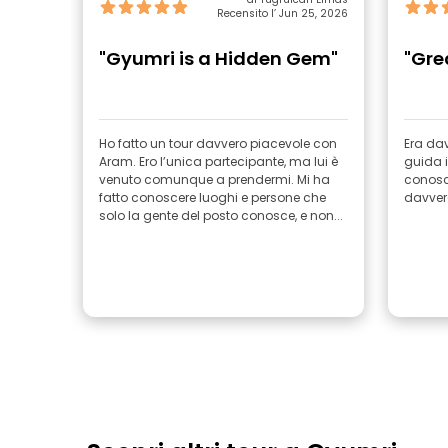
Recensito l’ Jun 25, 2026
"Gyumri is a Hidden Gem"
"Gre
Ho fatto un tour davvero piacevole con
Era dav
Aram. Ero l’unica partecipante, ma lui è
guida i
venuto comunque a prendermi. Mi ha
conosce
fatto conoscere luoghi e persone che
davvero
solo la gente del posto conosce, e non...