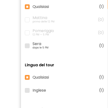
Qualsiasi
(1)
Mattina
(0)
prima delle 12 PM
Pomeriggio
(0)
12 PM — 5 PM
Sera
(1)
dopo le 5 PM
Lingua del tour
Qualsiasi
(1)
Inglese
(1)