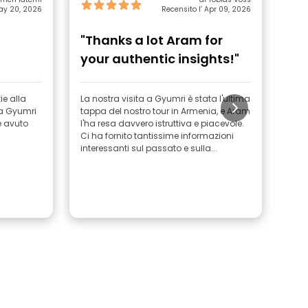
May 20, 2026
Recensito l’ Apr 09, 2026
"Thanks a lot Aram for
"F
your authentic insights!"
le
ie alla
La nostra visita a Gyumri è stata l'ultima
Ci è
 a Gyumri
tappa del nostro tour in Armenia, e Aram
stat
e avuto
l'ha resa davvero istruttiva e piacevole.
ci h
Ci ha fornito tantissime informazioni
spie
interessanti sul passato e sulla...
di fi