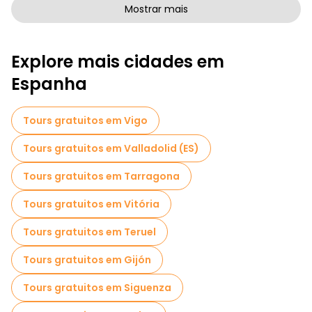
Passeios a pé gratuitos de arte em Granada
Mostrar mais
Passeios a pé gratuitos para famílias em Granada
Explore mais cidades em
Atividades esportivas em Granada
Espanha
Passeios autoguiados em Granada
Bilhetes de entrada em Granada
Tours gratuitos em Vigo
Visitas guiadas gratuitas a locais assustadores e lendários em Granada
Tours gratuitos em Valladolid (ES)
Visitas ao mercado em Granada
Tours gratuitos em Tarragona
Visitas de degustação locais em Granada
Tours gratuitos em Vitória
Passeios gratuitos de um dia em Granada
Tours gratuitos em Teruel
Passeios a pé noturnos gratuitos em Granada
Tours gratuitos em Gijón
Passeios de bicicleta em Granada
Tours gratuitos em Siguenza