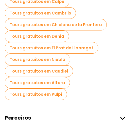
Passeios gastronômicos em Granada
Tours gratuitos em Calpe
Passeios gratuitos perto Alhambra
Tours gratuitos em Cambrils
Passeios gratuitos perto Catedral de Granada
Tours gratuitos em Chiclana de la Frontera
Passeios gratuitos perto Plaza Nueva de Granada
Tours gratuitos em Denia
Tours gratuitos em El Prat de Llobregat
Tours gratuitos em Niebla
Tours gratuitos em Caudiel
Tours gratuitos em Altura
Tours gratuitos em Pulpi
Parceiros
Aderir Ao Freetour