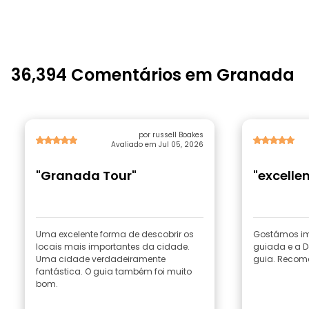
36,394 Comentários em Granada
por russell Boakes
Avaliado em Jul 05, 2026
"Granada Tour"
"excellen
Uma excelente forma de descobrir os
Gostámos im
locais mais importantes da cidade.
guiada e a D
Uma cidade verdadeiramente
guia. Recom
fantástica. O guia também foi muito
bom.