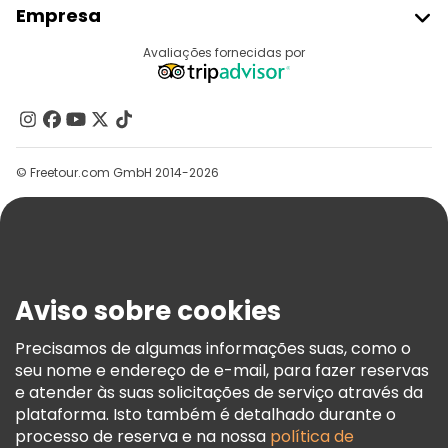
Empresa
Registo Do Fornecedor
Destinos
Avaliações fornecidas por
Programa De Afiliados
Quem Somos
Contacte-Nos
Grupos
© Freetour.com GmbH 2014-2026
Ajuda
Blog
Imprensa
Segurança E Privacidade
Aviso sobre cookies
Termos E Informações Legais
Política De Cookies
Precisamos de algumas informações suas, como o
seu nome e endereço de e-mail, para fazer reservas
Freetour Prémios
e atender às suas solicitações de serviço através da
Programa De Fidelidade
plataforma. Isto também é detalhado durante o
processo de reserva e na nossa
política de