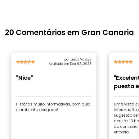
20 Comentários em Gran Canaria
por Linas Vaskys
Avaliado em Dec 02, 2025
"Nice"
"Excelen
puesta e
Histórias muito informativas, bom guia
Uma visita c
e ambiente, obrigado!
informação d
sugestão ser
abre às 10 ho
ao contrário 
entraria...