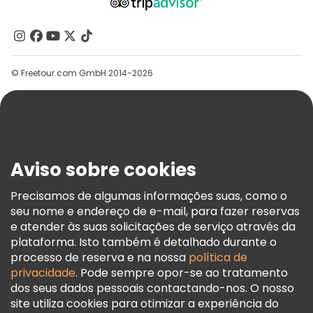
Quem Somos
Contacte-Nos
Grupos
© Freetour.com GmbH 2014-2026
Ajuda
Blog
Imprensa
Segurança E Privacidade
Aviso sobre cookies
Termos E Informações Legais
Política De Cookies
Precisamos de algumas informações suas, como o
seu nome e endereço de e-mail, para fazer reservas
Freetour Prémios
e atender às suas solicitações de serviço através da
Programa De Fidelidade
plataforma. Isto também é detalhado durante o
processo de reserva e na nossa
política de
privacidade
. Pode sempre opor-se ao tratamento
dos seus dados pessoais contactando-nos. O nosso
site utiliza cookies para otimizar a experiência do