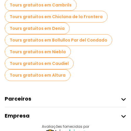
Tours gratuitos em Cambrils
Tours gratuitos em Chiclana de la Frontera
Tours gratuitos em Denia
Tours gratuitos em Bollullos Par del Condado
Tours gratuitos em Niebla
Tours gratuitos em Caudiel
Tours gratuitos em Altura
Parceiros
Aderir Ao Freetour
Empresa
Registo Do Fornecedor
Destinos
Avaliações fornecidas por
Programa De Afiliados