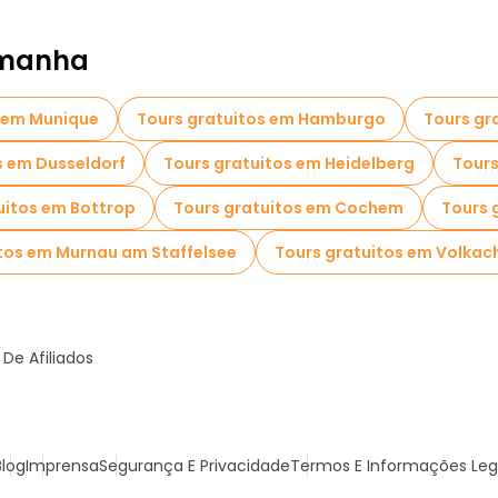
emanha
s em Munique
Tours gratuitos em Hamburgo
Tours gr
s em Dusseldorf
Tours gratuitos em Heidelberg
Tours
uitos em Bottrop
Tours gratuitos em Cochem
Tours 
tos em Murnau am Staffelsee
Tours gratuitos em Volkac
De Afiliados
Blog
Imprensa
Segurança E Privacidade
Termos E Informações Leg