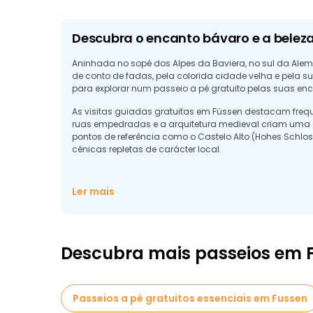
Descubra o encanto bávaro e a beleza
Aninhada no sopé dos Alpes da Baviera, no sul da Ale
de conto de fadas, pela colorida cidade velha e pela su
para explorar num passeio a pé gratuito pelas suas en
As visitas guiadas gratuitas em Füssen destacam frequen
ruas empedradas e a arquitetura medieval criam uma a
pontos de referência como o Castelo Alto (Hohes Schlo
cénicas repletas de carácter local.
Ler mais
Descubra mais passeios em 
Passeios a pé gratuitos essenciais em Fussen