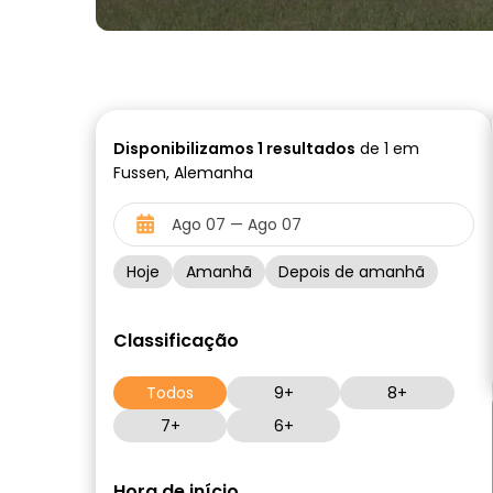
Disponibilizamos
1
resultados
de 1 em
Fussen, Alemanha
Hoje
Amanhã
Depois de amanhã
Classificação
Todos
9+
8+
7+
6+
Hora de início