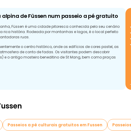
 alpina de Füssen num passeio a pé gratuito
manha, Füssen é uma cidade pitoresca conhecida pelo seu cenário
a rica história. Rodeada por montanhas e lagos, é o local perfeito
cantadoras ruas.
temente o centro histórico, onde os edifícios de cores pastel, as
tmosfera de conto de fadas. Os visitantes podem descobrir
ss) e o antigo mosteiro beneditino de St Mang, bem como praças
Fussen
Passeios a pé culturais gratuitos em Fussen
Passeios