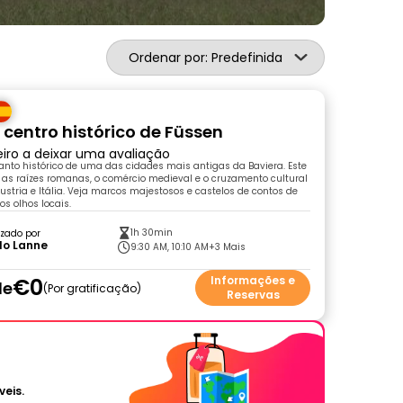
Ordenar por: Predefinida
 centro histórico de Füssen
eiro a deixar uma avaliação
nto histórico de uma das cidades mais antigas da Baviera. Este
 as raízes romanas, o comércio medieval e o cruzamento cultural
stria e Itália. Veja marcos majestosos e castelos de contos de
os olhos locais.
1h 30min
zado por
lo Lanne
9:30 AM, 10:10 AM
+3 Mais
€0
Informações e
de
Por gratificação
Reservas
veis.