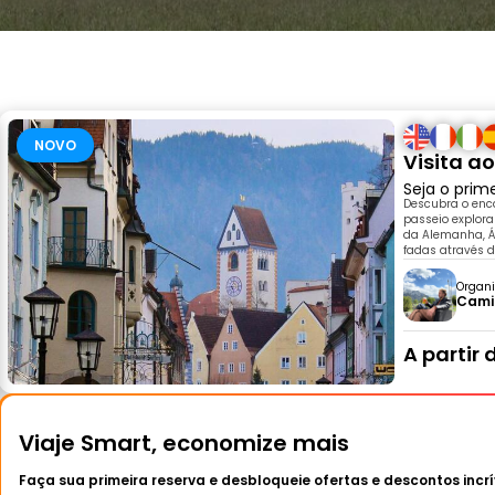
NOVO
Visita ao
Seja o prim
Descubra o enca
passeio explora
da Alemanha, Áu
fadas através d
Organi
Cami
A partir 
Viaje Smart, economize mais
Faça sua primeira reserva e desbloqueie ofertas e descontos incrí