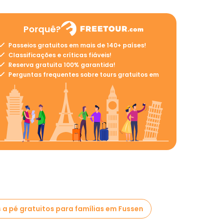
Porquê?
Passeios gratuitos em mais de 140+ países!
Classificações e críticas fiáveis!
Reserva gratuita 100% garantida!
Perguntas frequentes sobre tours gratuitos em
 a pé gratuitos para famílias em Fussen