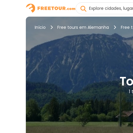
Início
Free tours em Alemanha
Free 
To
1