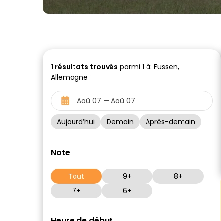
1
résultats trouvés
parmi 1 à: Fussen,
Allemagne
Aujourd’hui
Demain
Après-demain
Note
Tout
9+
8+
7+
6+
Heure de début