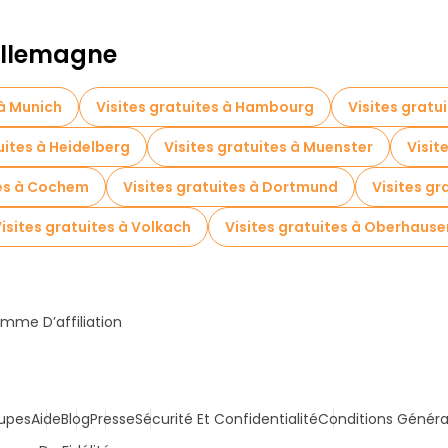
 Allemagne
 à Munich
Visites gratuites à Hambourg
Visites gratu
uites à Heidelberg
Visites gratuites à Muenster
Visit
tes à Cochem
Visites gratuites à Dortmund
Visites g
isites gratuites à Volkach
Visites gratuites à Oberhause
mme D’affiliation
upes
Aide
Blog
Presse
Sécurité Et Confidentialité
Conditions Généra