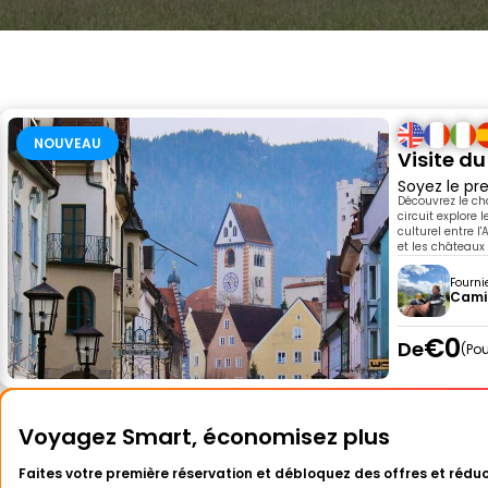
NOUVEAU
Visite d
Soyez le pre
Découvrez le ch
circuit explore
culturel entre l
et les châteaux
Fourni
Cami
€0
De
Pou
Voyagez Smart, économisez plus
Faites votre première réservation et débloquez des offres et réduc