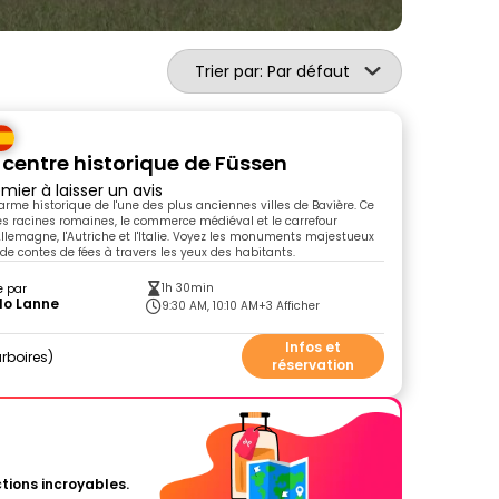
Trier par: Par défaut
u centre historique de Füssen
mier à laisser un avis
arme historique de l'une des plus anciennes villes de Bavière. Ce
 les racines romaines, le commerce médiéval et le carrefour
'Allemagne, l'Autriche et l'Italie. Voyez les monuments majestueux
 de contes de fées à travers les yeux des habitants.
1h 30min
e par
lo Lanne
9:30 AM, 10:10 AM
+3 Afficher
Infos et
rboires
réservation
tions incroyables.