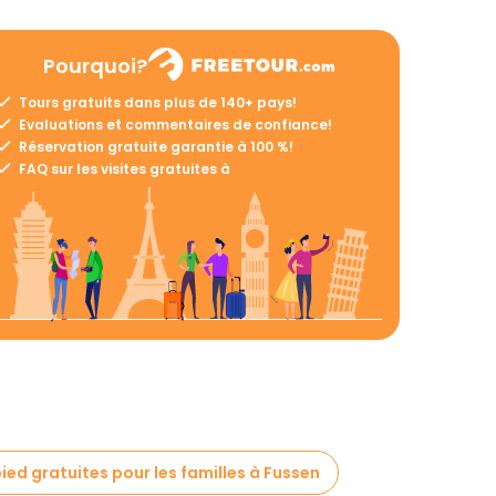
Pourquoi?
Tours gratuits dans plus de 140+ pays!
Evaluations et commentaires de confiance!
Réservation gratuite garantie à 100 %!
FAQ sur les visites gratuites à
pied gratuites pour les familles à Fussen