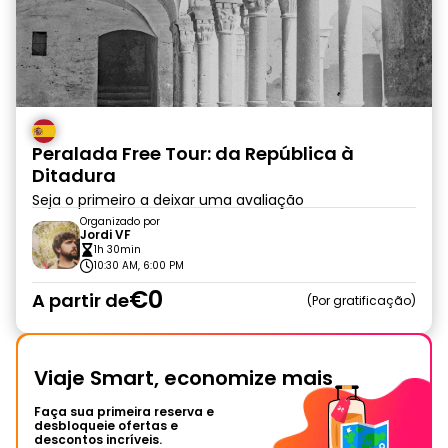
Peralada Free Tour: da República à
Ditadura
Seja o primeiro a deixar uma avaliação
Organizado por
Jordi VF
1h 30min
10:30 AM, 6:00 PM
€0
A partir de
Por gratificação
Viaje Smart, economize mais
Faça sua primeira reserva e
desbloqueie ofertas e
descontos incríveis.