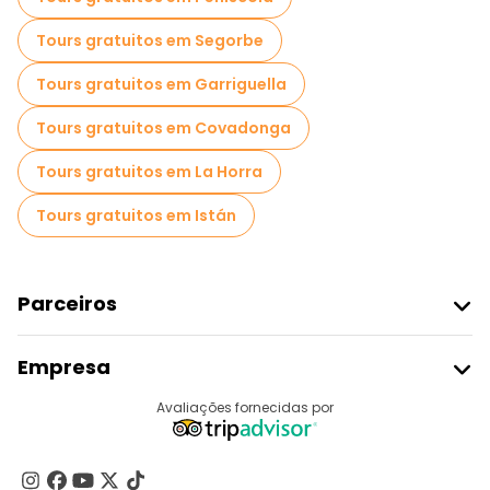
Tours gratuitos em Segorbe
Tours gratuitos em Garriguella
Tours gratuitos em Covadonga
Tours gratuitos em La Horra
Tours gratuitos em Istán
Parceiros
Aderir Ao Freetour
Empresa
Registo Do Fornecedor
Destinos
Avaliações fornecidas por
Programa De Afiliados
Quem Somos
Contacte-Nos