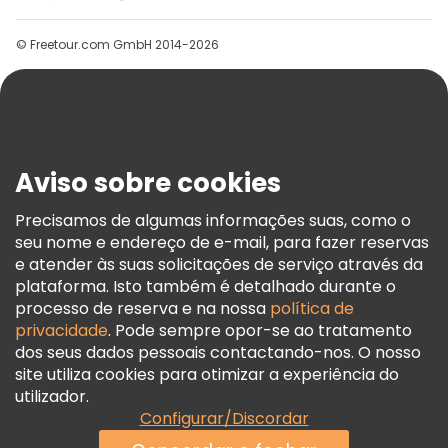
Grupos
© Freetour.com GmbH 2014-2026
Ajuda
Blog
Imprensa
Segurança E Privacidade
Aviso sobre cookies
Termos E Informações Legais
Política De Cookies
Precisamos de algumas informações suas, como o
seu nome e endereço de e-mail, para fazer reservas
Freetour Prémios
e atender às suas solicitações de serviço através da
Programa De Fidelidade
plataforma. Isto também é detalhado durante o
processo de reserva e na nossa
política de
privacidade
. Pode sempre opor-se ao tratamento
dos seus dados pessoais contactando-nos. O nosso
site utiliza cookies para otimizar a experiência do
utilizador.
Configurar/Discordar