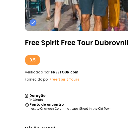
Free Spirit Free Tour Dubrovni
9.5
Verificado por:
FREETOUR.com
Fornecido po:
Free Spirit Tours
Duração
1h 30min
Ponto de encontro
next to Orlando's Column at Luža Street in the Old Town