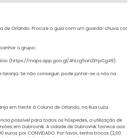
una de Orlando. Procure o guia com um guarda-chuva cor
panhar o grupo:
nício (https://maps.app.goo.gl/4hLzg5an21iYpCg49).
laranja. Se não conseguir, pode juntar-se a nós na
nja em frente à Coluna de Orlando, na Rua Luža.
ência possível para todos os hóspedes, a utilização de
sões em Dubrovnik. A cidade de Dubrovnik fornece aos
0 euros por CONVIDADO. Por favor, tenha trocos (2,00