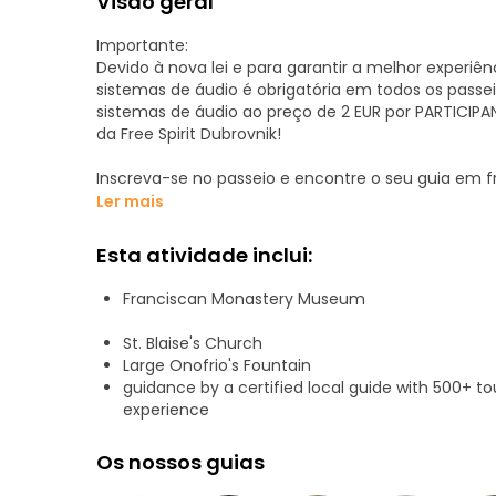
Visão geral
Importante:
Devido à nova lei e para garantir a melhor experiênc
sistemas de áudio é obrigatória em todos os passei
sistemas de áudio ao preço de 2 EUR por PARTICIPAN
da Free Spirit Dubrovnik!
Inscreva-se no passeio e encontre o seu guia em f
introdução especial de 1,5 horas à cidade de Dubro
Ler mais
enfadonho», focamo-nos tanto na história e cultu
Esta atividade inclui:
O passeio abrange todos os principais pontos turísti
Stradun, a Grande Fonte de Onofrio, a Praça Ivan Gu
Franciscan Monastery Museum
Dubrovnik, o Palácio do Reitor, o Palácio Sponza, o
St. Blaise's Church
Large Onofrio's Fountain
guidance by a certified local guide with 500+ to
experience
Os nossos guias