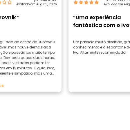
por John Taylor
por Patricia Pr
Avaliado em Aug 05, 2026
Avaliado em Aug
ovnik ”
“Uma experiência
fantástica com o Ivo
a guiada ao centro de Dubrovnik
Um passeio muito divertido, gr
oável, mas houve demasiada
conhecimento e à espontaneid
ação e passámos muito tempo
Ivo. Altamente recomendado!
a. Demorou quase duas horas,
locais visitados podiam ter
tos em 15 minutos. O guia, Pero,
eriente e simpático, mas uma
ais curta teria sido mais
da.
is