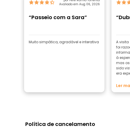
por Pere Ramió Torrentà
Avaliado em Aug 06, 2026
“Passeio com a Sara”
“Dubr
Muito simpática, agradável e interativa
A visit
foi raz
inform
à esper
mas os 
sido vis
era exp
visita m
aprecia
Ler ma
Política de cancelamento