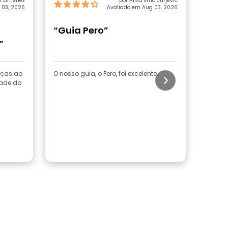
im Jiménez
por Alisa Ema Jurjević
 03, 2026
Avaliado em Aug 03, 2026
“Guia Pero”
“Exc
”
aças ao
O nosso guia, o Pero, foi excelente
A Andr
ade do
inform