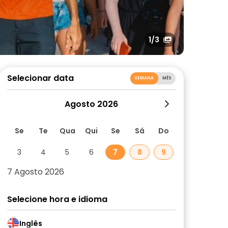
1
/3
Selecionar data
SEMANA
MÊS
Agosto 2026
Se
Te
Qua
Qui
Se
Sá
Do
3
4
5
6
7
8
9
7 Agosto 2026
Selecione hora e idioma
Inglês