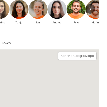
rina
Tanja
Iva
Andrea
Pero
Marin
ld Town
Abrir no Google Maps