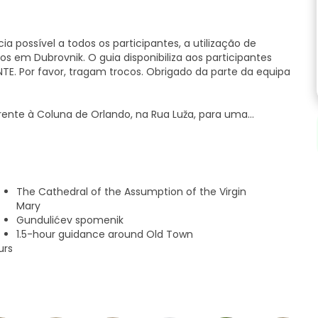
ia possível a todos os participantes, a utilização de
os em Dubrovnik. O guia disponibiliza aos participantes
TE. Por favor, tragam trocos. Obrigado da parte da equipa
rente à Coluna de Orlando, na Rua Luža, para uma
vnik. Para que nunca se torne «mais um passeio
ra da cidade como na sua vida quotidiana moderna.
cos da Cidade Velha, incluindo a Igreja de São Blaise, o
ndulić, as escadarias do mosteiro jesuíta, a Catedral de
The Cathedral of the Assumption of the Virgin
 mosteiro dominicano, a Fortaleza de Revelin e muitos mais.
Mary
Gundulićev spomenik
1.5-hour guidance around Old Town
urs