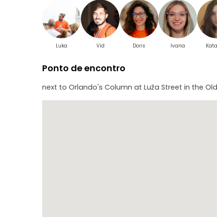
Luka
Vid
Doris
Ivana
Kata
Ponto de encontro
next to Orlando's Column at Luža Street in the O