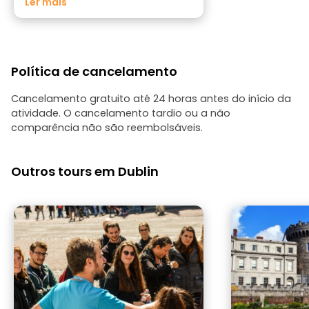
Ler mais
humor e do seu conhecimento da
cidade, tanto da zona norte como da
zona sul. Nasceu em Dublin e adora
Dublin. Ficámos impressionados com
o seu nível de espanhol.
Política de cancelamento
Recomendamos a 100%.
Cancelamento gratuito até 24 horas antes do início da
atividade. O cancelamento tardio ou a não
comparência não são reembolsáveis.
Outros tours em Dublin