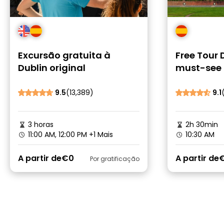
Excursão gratuita à
Free Tour 
Dublin original
must-see
9.5
(13,389)
9.1
3 horas
2h 30min
11:00 AM, 12:00 PM
+1 Mais
10:30 AM
A partir de
€0
A partir de
Por gratificação