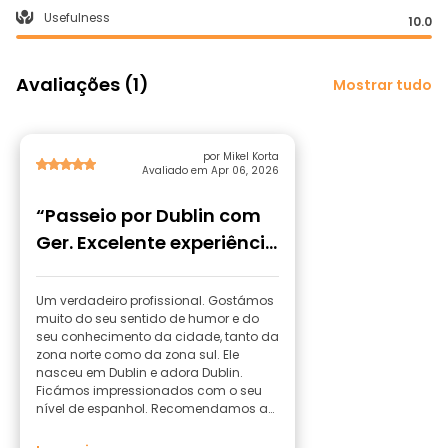
Usefulness
10.0
Avaliações (1)
Mostrar tudo
por Mikel Korta
Avaliado em Apr 06, 2026
“Passeio por Dublin com
Ger. Excelente experiência
!!!!”
Um verdadeiro profissional. Gostámos
muito do seu sentido de humor e do
seu conhecimento da cidade, tanto da
zona norte como da zona sul. Ele
nasceu em Dublin e adora Dublin.
Ficámos impressionados com o seu
nível de espanhol. Recomendamos a
100%.... Um verdadeiro profissional.
Gostámos muito do seu sentido de