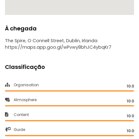
À chegada
The Spire, O Connell Street, Dublin, Irlanda
https://maps.app.goo.gl/wPvwy8bhJC4ybqKr7
Classificação
Organisation
10.0
Atmosphere
10.0
Content
10.0
Guide
10.0