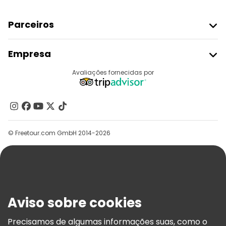
Parceiros
Aderir Ao Freetour
Empresa
Registo Do Fornecedor
Destinos
Avaliações fornecidas por
Programa De Afiliados
Quem Somos
Contacte-Nos
Grupos
© Freetour.com GmbH 2014-2026
Ajuda
Blog
Imprensa
Segurança E Privacidade
Aviso sobre cookies
Termos E Informações Legais
Política De Cookies
Precisamos de algumas informações suas, como o