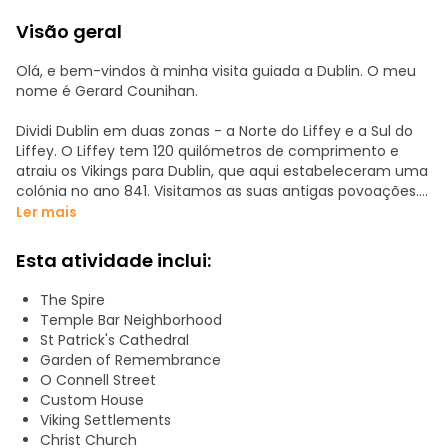
Visão geral
Olá, e bem-vindos à minha visita guiada a Dublin. O meu
nome é Gerard Counihan.
Dividi Dublin em duas zonas - a Norte do Liffey e a Sul do
Liffey. O Liffey tem 120 quilómetros de comprimento e
atraiu os Vikings para Dublin, que aqui estabeleceram uma
colónia no ano 841. Visitamos as suas antigas povoações.
Ler mais
Seguiram-se os anglo-normandos, liderados por
Strongbow em 1170, e os ingleses um ano mais tarde.
Esta atividade inclui:
Passeamos e visitamos as suas principais contribuições
para Dublin: O Castelo de Dublin, a Catedral de São
The Spire
Patrício, a Catedral da Igreja de Cristo, o Trinity College,
Temple Bar Neighborhood
sítios medievais ...
St Patrick's Cathedral
Garden of Remembrance
No ano de 1700, os ingleses controlavam em grande parte
O Connell Street
a Irlanda, sendo Dublin o centro de gravidade. Dublin era a
Custom House
segunda cidade do Império Britânico e era muito atractiva
Viking Settlements
para a elite britânica e europeia. Passeamos e vemos onde
Christ Church