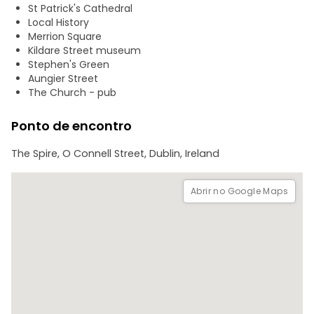
eles viviam, bem como onde vivia a não-elite!
St Patrick's Cathedral
Local History
O percurso inclui: Temple Bar; a Rebelião de 1916 e as suas
Merrion Square
consequências; a GPO na O Connell Street; os Edifícios do
Kildare Street museum
Governo e a bela Merrion Square e Stephen's Green;
Stephen's Green
passando pelo Trinity College; o Church Cafe Bar na Mary
Aungier Street
Street (uma antiga igreja!); a Câmara Municipal; o Castelo
The Church - pub
de Dublin; a Catedral de São Patrício, a Catedral da Igreja
de Cristo ...
Ponto de encontro
The Spire, O Connell Street, Dublin, Ireland
Abrir no Google Maps