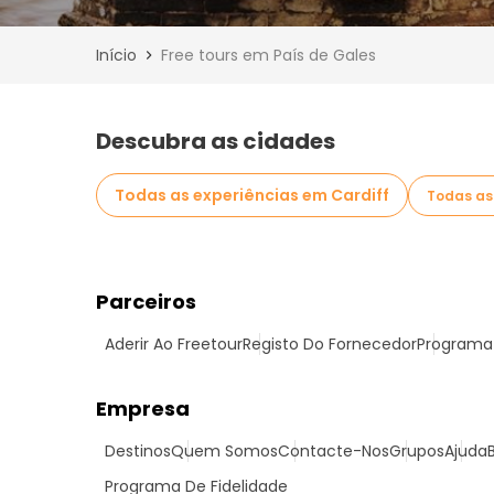
Início
Free tours em País de Gales
Descubra as cidades
Todas as experiências em Cardiff
Todas as
Parceiros
Aderir Ao Freetour
Registo Do Fornecedor
Programa 
Empresa
Destinos
Quem Somos
Contacte-Nos
Grupos
Ajuda
Programa De Fidelidade