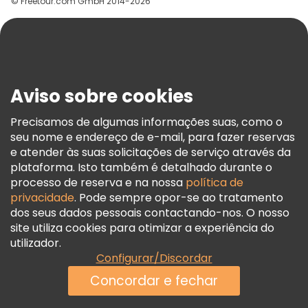
© Freetour.com GmbH 2014-2026
Ajuda
Blog
Imprensa
Segurança E Privacidade
Aviso sobre cookies
Termos E Informações Legais
Política De Cookies
Precisamos de algumas informações suas, como o
seu nome e endereço de e-mail, para fazer reservas
Freetour Prémios
e atender às suas solicitações de serviço através da
Programa De Fidelidade
plataforma. Isto também é detalhado durante o
processo de reserva e na nossa
política de
privacidade
. Pode sempre opor-se ao tratamento
dos seus dados pessoais contactando-nos. O nosso
site utiliza cookies para otimizar a experiência do
utilizador.
Configurar/Discordar
Concordar e fechar