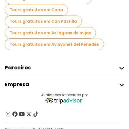
Tours gratuitos em Coria
Tours gratuitos em Can Pastilla
Tours gratuitos em As lagoas de mijas
Tours gratuitos em Avinyonet del Penedès
Parceiros
Aderir Ao Freetour
Empresa
Registo Do Fornecedor
Destinos
Avaliações fornecidas por
Programa De Afiliados
Quem Somos
Contacte-Nos
Grupos