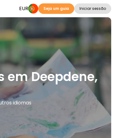
EUR
Seja um guia
Iniciar sessão
ões em Deepdene,
utros idiomas