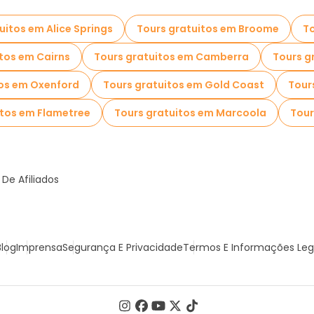
uitos em Alice Springs
Tours gratuitos em Broome
To
tos em Cairns
Tours gratuitos em Camberra
Tours g
tos em Oxenford
Tours gratuitos em Gold Coast
Tour
itos em Flametree
Tours gratuitos em Marcoola
Tour
De Afiliados
Blog
Imprensa
Segurança E Privacidade
Termos E Informações Leg