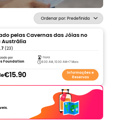
Ordenar por: Predefinida
ado pelas Cavernas das Jóias no
 Austrália
.7
(23)
1 hora
zado por
s Foundation
9:30 AM, 10:30 AM
+7 Mais
€15.90
Informações e
de
Reservas
veis.