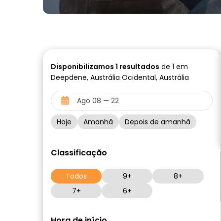
Disponibilizamos
1
resultados
de 1 em
Deepdene, Austrália Ocidental, Austrália
Hoje
Amanhã
Depois de amanhã
Classificação
Todos
9+
8+
7+
6+
Hora de início