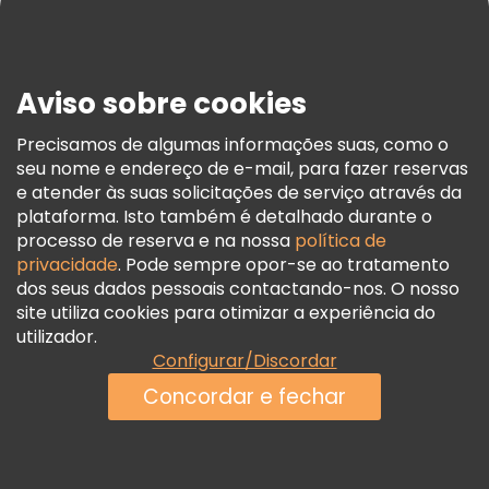
Imprensa
Segurança E Privacidade
Aviso sobre cookies
Termos E Informações Legais
Política De Cookies
Precisamos de algumas informações suas, como o
seu nome e endereço de e-mail, para fazer reservas
Freetour Prémios
e atender às suas solicitações de serviço através da
Programa De Fidelidade
plataforma. Isto também é detalhado durante o
processo de reserva e na nossa
política de
privacidade
. Pode sempre opor-se ao tratamento
dos seus dados pessoais contactando-nos. O nosso
site utiliza cookies para otimizar a experiência do
utilizador.
Configurar/Discordar
Concordar e fechar