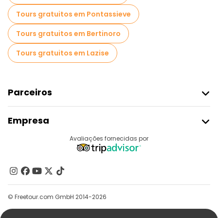
Tours gratuitos em Pontassieve
Tours gratuitos em Bertinoro
Tours gratuitos em Lazise
Parceiros
Aderir Ao Freetour
Empresa
Registo Do Fornecedor
Destinos
Avaliações fornecidas por
Programa De Afiliados
Quem Somos
Contacte-Nos
Grupos
© Freetour.com GmbH 2014-2026
Ajuda
Blog