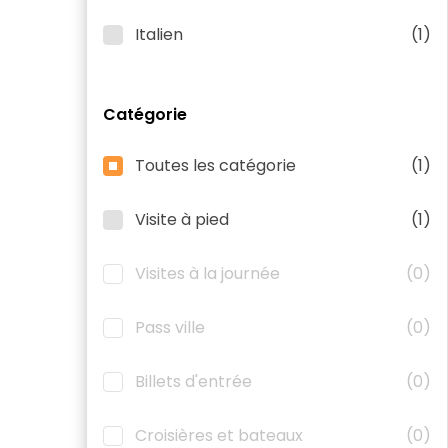
Italien
(1)
Catégorie
Toutes les catégorie
(1)
Visite à pied
(1)
Visites à la journée
(0)
Pass ville
(0)
Billets d'entrée
(0)
Croisières et bateaux
(0)