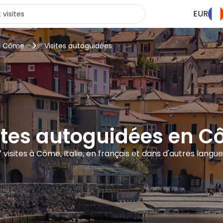
EUR
 à Côme
Visites autoguidées
ites autoguidées en 
 visites à Côme, Italie, en français et dans d'autres langu