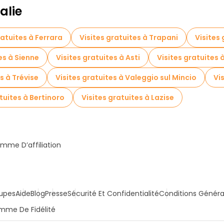
alie
ratuites à Ferrara
Visites gratuites à Trapani
Visites
es à Sienne
Visites gratuites à Asti
Visites gratuites à
s à Trévise
Visites gratuites à Valeggio sul Mincio
Vi
tuites à Bertinoro
Visites gratuites à Lazise
mme D’affiliation
upes
Aide
Blog
Presse
Sécurité Et Confidentialité
Conditions Généra
mme De Fidélité