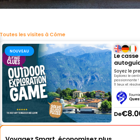
Toutes les visites à Côme
NOUVEAU
Le casse
autogui
Soyez le pre
Explorez le cen
passionnante ! 
11 lieux et réso
Fourni
Ques
€8.0
De
Voyagez Smart, économisez plus