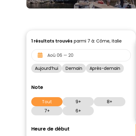
1
résultats trouvés
parmi 7 à: Côme, Italie
Aujourd’hui
Demain
Après-demain
Note
Tout
9+
8+
7+
6+
Heure de début