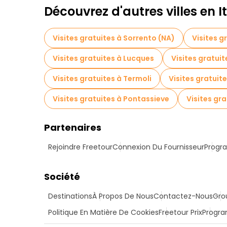
Découvrez d'autres villes en It
Visites gratuites à Sorrento (NA)
Visites g
Visites gratuites à Lucques
Visites gratuit
Visites gratuites à Termoli
Visites gratuite
Visites gratuites à Pontassieve
Visites gra
Partenaires
Rejoindre Freetour
Connexion Du Fournisseur
Progra
Société
Destinations
À Propos De Nous
Contactez-Nous
Gro
Politique En Matière De Cookies
Freetour Prix
Progra