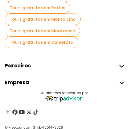
Tours gratuitos em Portici
Tours gratuitos em Montalcino
Tours gratuitos em Morazzone
Tours gratuitos em Camerota
Parceiros
Aderir Ao Freetour
Empresa
Registo Do Fornecedor
Destinos
Avaliações fornecidas por
Programa De Afiliados
Quem Somos
Contacte-Nos
Grupos
© Freetour.com GmbH 2014-2026