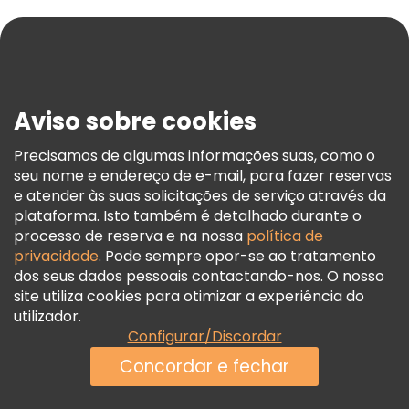
Ajuda
Blog
Imprensa
Segurança E Privacidade
Aviso sobre cookies
Termos E Informações Legais
Política De Cookies
Precisamos de algumas informações suas, como o
seu nome e endereço de e-mail, para fazer reservas
Freetour Prémios
e atender às suas solicitações de serviço através da
Programa De Fidelidade
plataforma. Isto também é detalhado durante o
processo de reserva e na nossa
política de
privacidade
. Pode sempre opor-se ao tratamento
dos seus dados pessoais contactando-nos. O nosso
site utiliza cookies para otimizar a experiência do
utilizador.
Configurar/Discordar
Concordar e fechar