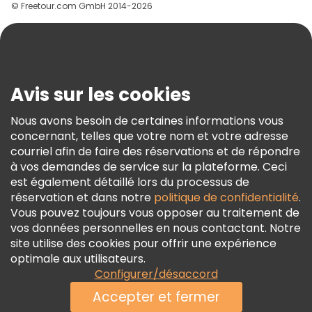
© Freetour.com GmbH 2014-2026
Aide
Blog
Presse
Sécurité Et Confidentialité
Avis sur les cookies
Conditions Générales Et Mentions Légales
Nous avons besoin de certaines informations vous
Politique En Matière De Cookies
concernant, telles que votre nom et votre adresse
Freetour Prix
courriel afin de faire des réservations et de répondre
à vos demandes de service sur la plateforme. Ceci
Programme De Fidélité
est également détaillé lors du processus de
réservation et dans notre
politique de confidentialité
.
Vous pouvez toujours vous opposer au traitement de
vos données personnelles en nous contactant. Notre
site utilise des cookies pour offrir une expérience
optimale aux utilisateurs.
Configurer/désaccord
Accepter et fermer