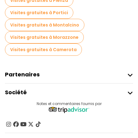
Visites gratuites à Pienza
Visites gratuites à Portici
Visites gratuites à Montalcino
Visites gratuites à Morazzone
Visites gratuites à Camerota
Partenaires
Rejoindre Freetour
Société
Connexion Du Fournisseur
Destinations
Notes et commentaires fournis par
Programme D’affiliation
À Propos De Nous
Contactez-Nous
Groupes