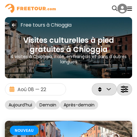
Free tours à Chioggia
Visites culturelles à pied
gratuites à Chioggia
4 visites à Chioggia, Italie, en français et dans d'autres
langues
Aujourd’hui
Demain
Après-demain
NOUVEAU