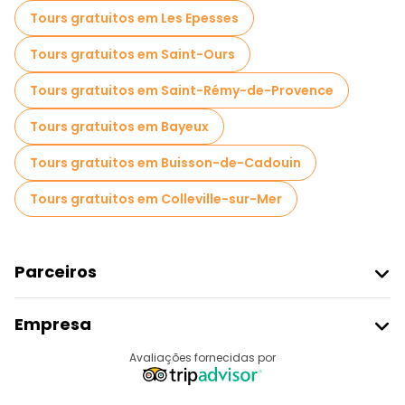
Tours gratuitos em Les Epesses
Tours gratuitos em Saint-Ours
Tours gratuitos em Saint-Rémy-de-Provence
Tours gratuitos em Bayeux
Tours gratuitos em Buisson-de-Cadouin
Tours gratuitos em Colleville-sur-Mer
Parceiros
Aderir Ao Freetour
Empresa
Registo Do Fornecedor
Destinos
Avaliações fornecidas por
Programa De Afiliados
Quem Somos