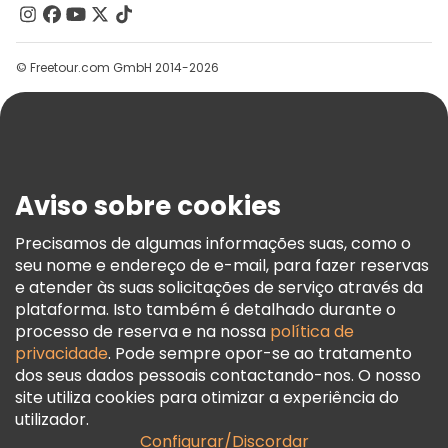
Contacte-Nos
Grupos
© Freetour.com GmbH 2014-2026
Ajuda
Blog
Imprensa
Segurança E Privacidade
Aviso sobre cookies
Termos E Informações Legais
Política De Cookies
Precisamos de algumas informações suas, como o
seu nome e endereço de e-mail, para fazer reservas
Freetour Prémios
e atender às suas solicitações de serviço através da
Programa De Fidelidade
plataforma. Isto também é detalhado durante o
processo de reserva e na nossa
política de
privacidade
. Pode sempre opor-se ao tratamento
dos seus dados pessoais contactando-nos. O nosso
site utiliza cookies para otimizar a experiência do
utilizador.
Configurar/Discordar