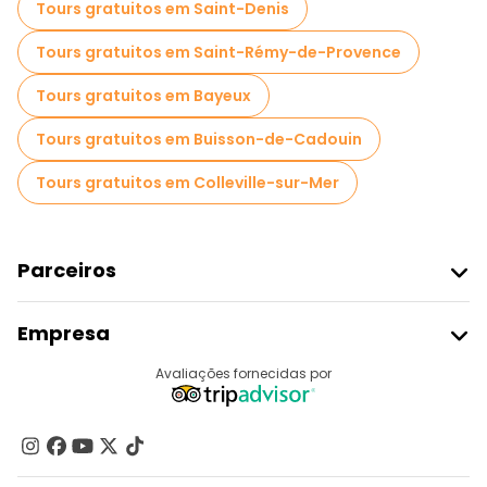
Tours gratuitos em Saint-Denis
Tours gratuitos em Saint-Rémy-de-Provence
Tours gratuitos em Bayeux
Tours gratuitos em Buisson-de-Cadouin
Tours gratuitos em Colleville-sur-Mer
Parceiros
Aderir Ao Freetour
Empresa
Registo Do Fornecedor
Destinos
Avaliações fornecidas por
Programa De Afiliados
Quem Somos
Contacte-Nos
Grupos