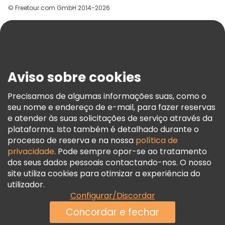
© Freetour.com GmbH 2014-2026
Ajuda
Blog
Imprensa
Segurança E Privacidade
Aviso sobre cookies
Termos E Informações Legais
Política De Cookies
Precisamos de algumas informações suas, como o
seu nome e endereço de e-mail, para fazer reservas
Freetour Prémios
e atender às suas solicitações de serviço através da
Programa De Fidelidade
plataforma. Isto também é detalhado durante o
processo de reserva e na nossa
política de
privacidade
. Pode sempre opor-se ao tratamento
dos seus dados pessoais contactando-nos. O nosso
site utiliza cookies para otimizar a experiência do
utilizador.
Configurar/Discordar
Concordar e fechar