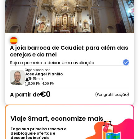
A joia barroca de Caudiel: para além das
cerejas e do mel
Seja o primeiro a deixar uma avaliação
Organizado por
Jose Angel Planillo
1h 15min
1:00 PM, 4:00 PM
€0
A partir de
Por gratificação
Viaje Smart, economize mais
Faça sua primeira reserva e
desbloqueie ofertas e
descontos incríveis.