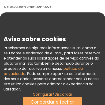
Grupos
© Freetour.com GmbH 2014-2026
Ajuda
Blog
Imprensa
Segurança E Privacidade
Aviso sobre cookies
Termos E Informações Legais
Política De Cookies
Precisamos de algumas informações suas, como o
seu nome e endereço de e-mail, para fazer reservas
Freetour Prémios
e atender às suas solicitações de serviço através da
Programa De Fidelidade
plataforma. Isto também é detalhado durante o
processo de reserva e na nossa
política de
privacidade
. Pode sempre opor-se ao tratamento
dos seus dados pessoais contactando-nos. O nosso
site utiliza cookies para otimizar a experiência do
utilizador.
Configurar/Discordar
Concordar e fechar