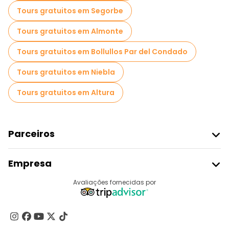
Tours gratuitos em Segorbe
Tours gratuitos em Almonte
Tours gratuitos em Bollullos Par del Condado
Tours gratuitos em Niebla
Tours gratuitos em Altura
Parceiros
Aderir Ao Freetour
Empresa
Registo Do Fornecedor
Destinos
Avaliações fornecidas por
Programa De Afiliados
Quem Somos
Contacte-Nos