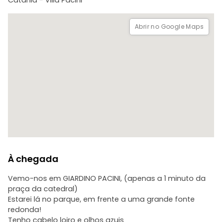
Catania - Villa Pacini
Abrir no Google Maps
À chegada
Vemo-nos em GIARDINO PACINI, (apenas a 1 minuto da
praça da catedral)
Estarei lá no parque, em frente a uma grande fonte
redonda!
Tenho cabelo loiro e olhos azuis