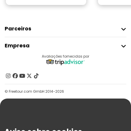
Parceiros
Aderir Ao Freetour
Empresa
Registo Do Fornecedor
Destinos
Avaliações fornecidas por
Programa De Afiliados
Quem Somos
Contacte-Nos
Grupos
© Freetour.com GmbH 2014-2026
Ajuda
Blog
Imprensa
Segurança E Privacidade