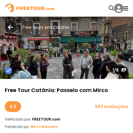
Free tours em Catânia
1
/6
Free Tour Catânia: Passeio com Mirco
9.0
583 Avaliações
Verificado por:
FREETOUR.com
Fornecido po:
Mirco Mannino