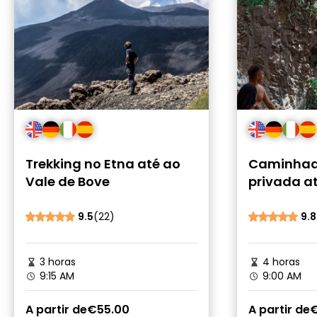
Trekking no Etna até ao
Caminhad
Vale de Bove
privada a
Oxena em
9.5
(22)
9.8
3 horas
4 horas
9:15 AM
9:00 AM
A partir de
€55.00
A partir de
€