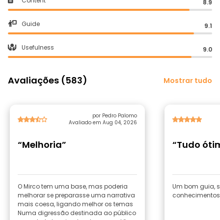
Content
8.9
Guide
9.1
Usefulness
9.0
Avaliações (583)
Mostrar tudo
por Pedro Palomo
Avaliado em Aug 04, 2026
“Melhoria”
“Tudo óti
O Mirco tem uma base, mas poderia
Um bom guia, s
melhorar se preparasse uma narrativa
conhecimentos
mais coesa, ligando melhor os temas
Numa digressão destinada ao público