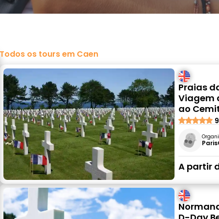
Todos os tours em Caen
Praias d
Viagem d
ao Cemit
9
Organi
Paris
A partir 
Normandi
D-Day Be