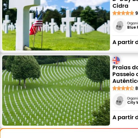
Cidra
9
Organi
Blue 
A partir 
Praias d
Passeio 
Autêntic
8
Organi
City
A partir 