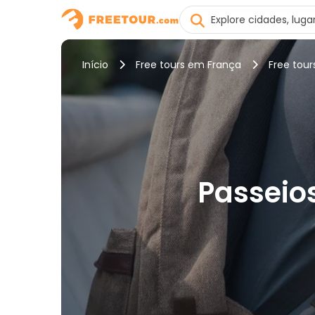
Início
Free tours em França
Free tou
Passeio