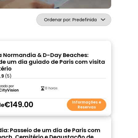
Ordenar por: Predefinida
a Normandia & D-Day Beaches:
e um dia guiado de Paris com visita
ério
.9
(5)
zado por
13 horas
CityVision
€149.00
Informações e
de
Reservas
a: Passeio de um dia de Paris com
ach, Cemitério e Degustação de