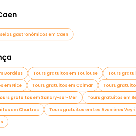
 Caen
seios gastronômicos em Caen
nça
em Bordéus
Tours gratuitos em Toulouse
Tours gratui
os em Nice
Tours gratuitos em Colmar
Tours gratuit
ours gratuitos em Sanary-sur-Mer
Tours gratuitos em B
uitos em Chartres
Tours gratuitos em Les Avenières Veyri
es