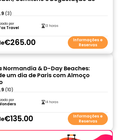
.9
(3)
zado por
13 horas
Fox Travel
€265.00
Informações e
de
Reservas
a Normandia & D-Day Beaches:
de um dia de Paris com Almoço
o
.9
(10)
zado por
14 horas
 Wonders
€135.00
Informações e
de
Reservas