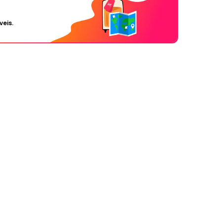
veis.