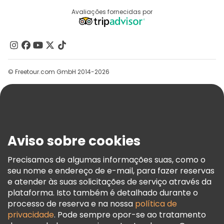
Destinos
Avaliações fornecidas por
Programa De Afiliados
Quem Somos
Contacte-Nos
Grupos
© Freetour.com GmbH 2014-2026
Ajuda
Blog
Imprensa
Segurança E Privacidade
Aviso sobre cookies
Termos E Informações Legais
Política De Cookies
Precisamos de algumas informações suas, como o
seu nome e endereço de e-mail, para fazer reservas
Freetour Prémios
e atender às suas solicitações de serviço através da
Programa De Fidelidade
plataforma. Isto também é detalhado durante o
processo de reserva e na nossa
política de
privacidade
. Pode sempre opor-se ao tratamento