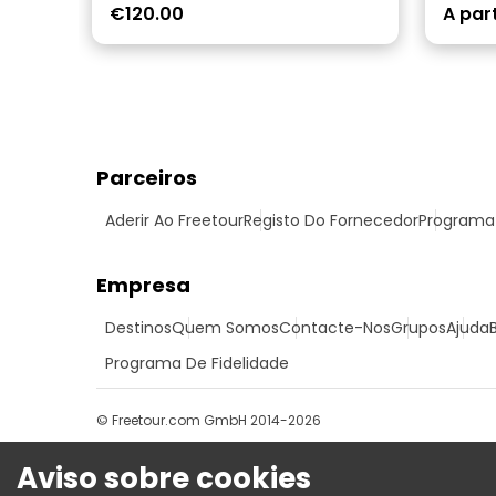
€120.00
A part
Parceiros
Aderir Ao Freetour
Registo Do Fornecedor
Programa 
Empresa
Destinos
Quem Somos
Contacte-Nos
Grupos
Ajuda
Programa De Fidelidade
© Freetour.com GmbH 2014-2026
Aviso sobre cookies