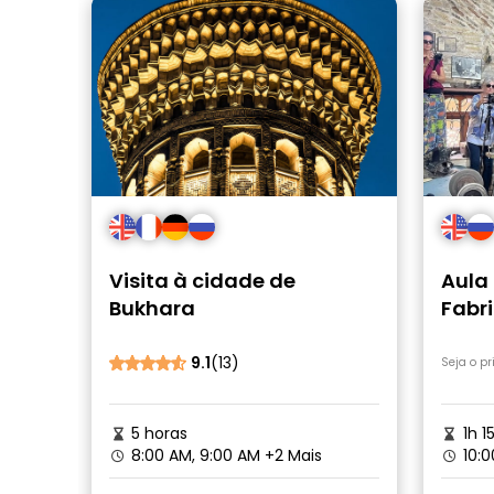
Visita à cidade de
Aula 
Bukhara
Fabr
Bukh
9.1
(13)
Seja o p
5 horas
1h 1
8:00 AM, 9:00 AM
+2 Mais
10:0