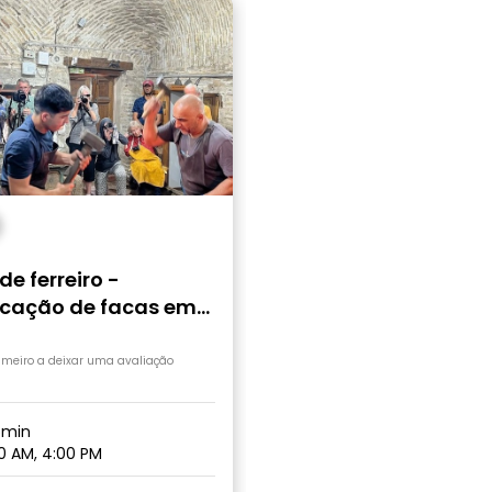
de ferreiro -
icação de facas em
ara
rimeiro a deixar uma avaliação
5min
0 AM, 4:00 PM