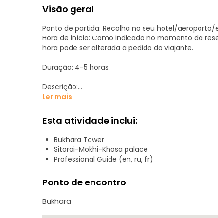
Visão geral
Ponto de partida: Recolha no seu hotel/aeroporto/e
Hora de início: Como indicado no momento da res
hora pode ser alterada a pedido do viajante.
Duração: 4-5 horas.
Descrição:
Ler mais
-Palácio das Estrelas Lunares (Sitorai-Mokhi-Kho
do que já viu ou verá durante a sua viagem ao Uzb
Esta atividade inclui:
preservada dos últimos emires de Bukhara
Bukhara Tower
-Complexo Memorial Baha-ud-din Naqshband Bukhar
Sitorai-Mokhi-Khosa palace
peregrinação na Ásia Central, onde reina absoluta
Professional Guide (en, ru, fr)
sobre o sufismo
Ponto de encontro
-Necrópole de Chor-Bakr: "A cidade dos mortos" - o
muezim. Um dos cemitérios mais antigos da Ásia C
Bukhara
da mais alta categoria. Além disso, este lugar é o