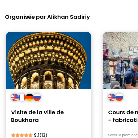
Organisée par Alikhan Sadiriy
Visite de la ville de
Cours de m
Boukhara
- fabricat
à Boukhar
9.1
(13)
Soyez le premier à