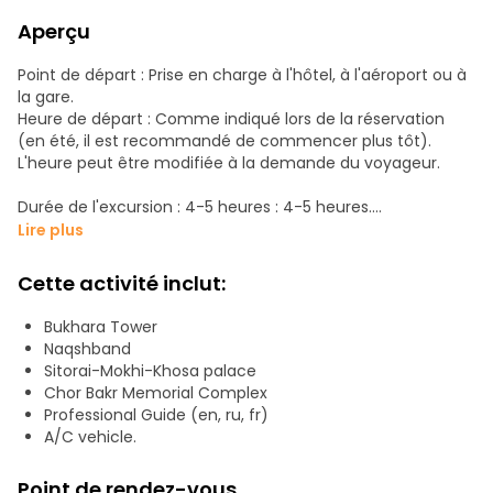
Aperçu
Point de départ : Prise en charge à l'hôtel, à l'aéroport ou à
la gare.
Heure de départ : Comme indiqué lors de la réservation
(en été, il est recommandé de commencer plus tôt).
L'heure peut être modifiée à la demande du voyageur.
Durée de l'excursion : 4-5 heures : 4-5 heures.
Lire plus
Description de l'excursion :
Cette activité inclut:
-Palais des étoiles lunaires (Sitorai-Mokhi-Khosa) : Il s'agit
d'un type de monument complètement différent de ceux
Bukhara Tower
que vous avez déjà vus ou que vous verrez au cours de
Naqshband
votre voyage en Ouzbékistan. La seule résidence d'été
Sitorai-Mokhi-Khosa palace
entièrement préservée des derniers émirs de Boukhara
Chor Bakr Memorial Complex
Professional Guide (en, ru, fr)
-Baha-ud-din Naqshband Bukhari Memorial Complex : le
A/C vehicle.
centre du soufisme et l'un des lieux de pèlerinage les plus
célèbres d'Asie centrale, où règne absolument la saveur
Point de rendez-vous