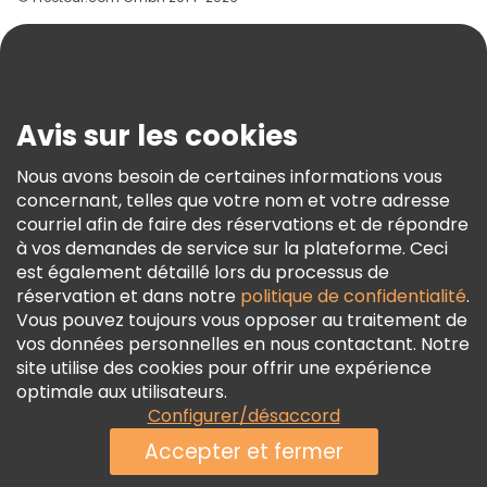
Aide
Blog
Presse
Sécurité Et Confidentialité
Avis sur les cookies
Conditions Générales Et Mentions Légales
Nous avons besoin de certaines informations vous
Politique En Matière De Cookies
concernant, telles que votre nom et votre adresse
Freetour Prix
courriel afin de faire des réservations et de répondre
à vos demandes de service sur la plateforme. Ceci
Programme De Fidélité
est également détaillé lors du processus de
réservation et dans notre
politique de confidentialité
.
Vous pouvez toujours vous opposer au traitement de
vos données personnelles en nous contactant. Notre
site utilise des cookies pour offrir une expérience
optimale aux utilisateurs.
Configurer/désaccord
Accepter et fermer