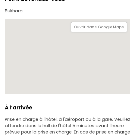
locale. Un lieu où l'on peut en apprendre davantage sur le
soufisme
Bukhara
-Nécropole de Chor-Bakr : "La cité des morts" - où le
silence complet est parfois rompu par l'azan du muezzin.
Ouvrir dans Google Maps
L'un des plus anciens cimetières d'Asie centrale, où ont été
enterrés principalement des Arabes et des personnes de
haut rang. En outre, ce lieu est le lieu de sépulture des
premiers prédicateurs arabes.
Arrivée à Boukhara / Aéroport
À l’arrivée
Prise en charge à l'hôtel, à l'aéroport ou à la gare. Veuillez
attendre dans le hall de l'hôtel 5 minutes avant l'heure
prévue pour la prise en charge. En cas de prise en charge