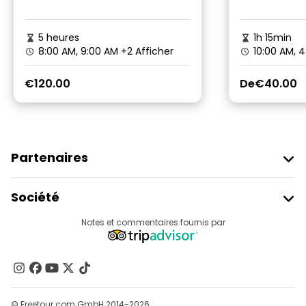
5 heures
1h 15min
8:00 AM, 9:00 AM
+2 Afficher
10:00 AM, 4
€120.00
De
€40.00
Partenaires
Rejoindre Freetour
Société
Connexion Du Fournisseur
Destinations
Notes et commentaires fournis par
Programme D’affiliation
À Propos De Nous
Contactez-Nous
Groupes
© Freetour.com GmbH 2014-2026