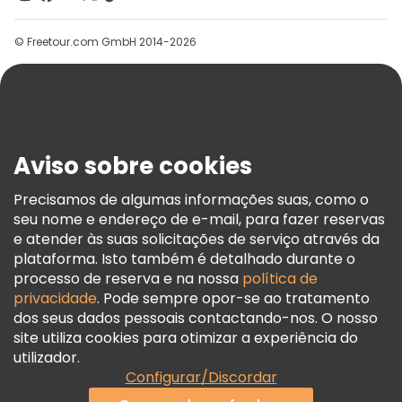
Grupos
© Freetour.com GmbH 2014-2026
Ajuda
Blog
Imprensa
Segurança E Privacidade
Aviso sobre cookies
Termos E Informações Legais
Política De Cookies
Precisamos de algumas informações suas, como o
seu nome e endereço de e-mail, para fazer reservas
Freetour Prémios
e atender às suas solicitações de serviço através da
Programa De Fidelidade
plataforma. Isto também é detalhado durante o
processo de reserva e na nossa
política de
privacidade
. Pode sempre opor-se ao tratamento
dos seus dados pessoais contactando-nos. O nosso
site utiliza cookies para otimizar a experiência do
utilizador.
Configurar/Discordar