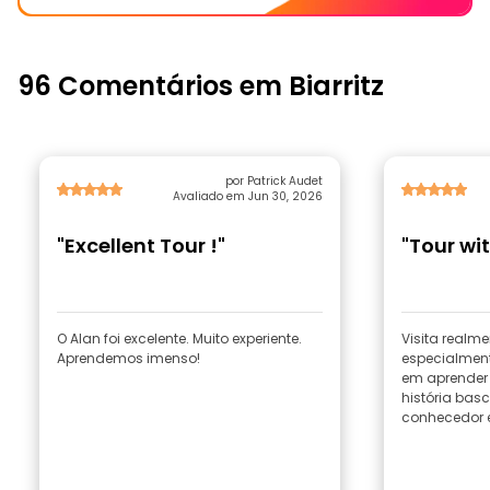
96 Comentários em Biarritz
por Patrick Audet
Avaliado em Jun 30, 2026
"Excellent Tour !"
"Tour wi
O Alan foi excelente. Muito experiente.
Visita realme
Aprendemos imenso!
especialment
em aprender 
história basc
conhecedor e