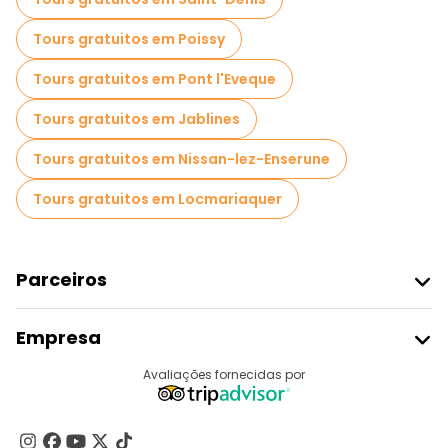
Tours gratuitos em Poissy
Tours gratuitos em Pont l'Eveque
Tours gratuitos em Jablines
Tours gratuitos em Nissan-lez-Enserune
Tours gratuitos em Locmariaquer
Parceiros
Aderir Ao Freetour
Empresa
Registo Do Fornecedor
Destinos
Avaliações fornecidas por
Programa De Afiliados
Quem Somos
Contacte-Nos