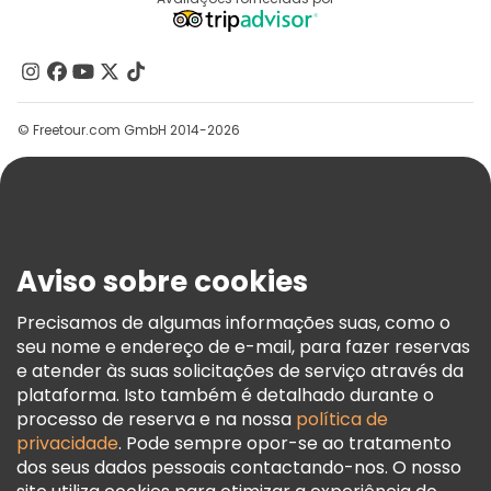
Destinos
Programa De Afiliados
Quem Somos
Contacte-Nos
Grupos
© Freetour.com GmbH 2014-2026
Ajuda
Blog
Imprensa
Segurança E Privacidade
Aviso sobre cookies
Termos E Informações Legais
Política De Cookies
Precisamos de algumas informações suas, como o
seu nome e endereço de e-mail, para fazer reservas
Freetour Prémios
e atender às suas solicitações de serviço através da
Programa De Fidelidade
plataforma. Isto também é detalhado durante o
processo de reserva e na nossa
política de
privacidade
. Pode sempre opor-se ao tratamento
dos seus dados pessoais contactando-nos. O nosso