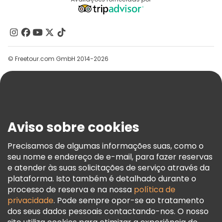
Destinos
Programa De Afiliados
Quem Somos
Contacte-Nos
Grupos
© Freetour.com GmbH 2014-2026
Ajuda
Blog
Imprensa
Segurança E Privacidade
Aviso sobre cookies
Termos E Informações Legais
Política De Cookies
Precisamos de algumas informações suas, como o
seu nome e endereço de e-mail, para fazer reservas
Freetour Prémios
e atender às suas solicitações de serviço através da
Programa De Fidelidade
plataforma. Isto também é detalhado durante o
processo de reserva e na nossa
política de
privacidade
. Pode sempre opor-se ao tratamento
dos seus dados pessoais contactando-nos. O nosso