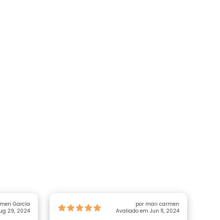
rmen García
por mari carmen
ug 29, 2024
Avaliado em Jun 11, 2024