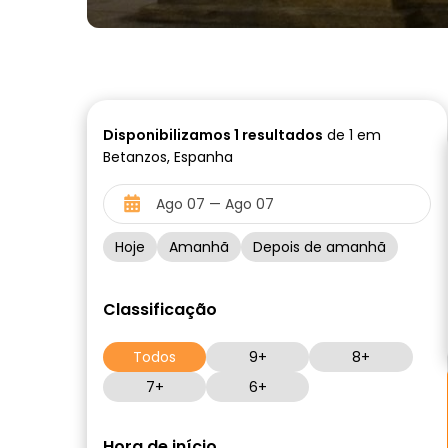
Disponibilizamos
1
resultados
de 1 em
Betanzos, Espanha
Hoje
Amanhã
Depois de amanhã
Classificação
Todos
9+
8+
7+
6+
Hora de início