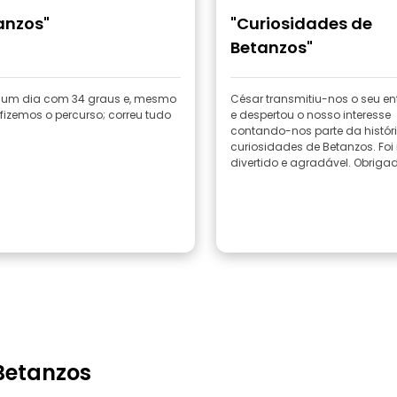
anzos"
"Curiosidades de
Betanzos"
 um dia com 34 graus e, mesmo
César transmitiu-nos o seu e
fizemos o percurso; correu tudo
e despertou o nosso interesse
contando-nos parte da histór
curiosidades de Betanzos. Foi
divertido e agradá
Betanzos