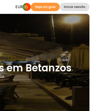
EUR
Seja um guia
Iniciar sessão
as em Betanzos
mas