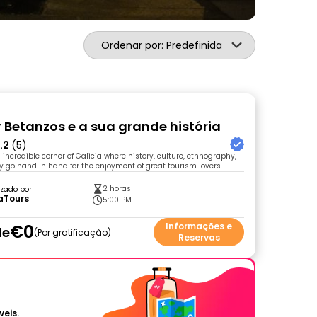
Ordenar por: Predefinida
r Betanzos e a sua grande história
.2
(5)
incredible corner of Galicia where history, culture, ethnography,
go hand in hand for the enjoyment of great tourism lovers.
2 horas
zado por
aTours
5:00 PM
€0
Informações e
de
Por gratificação
Reservas
veis.