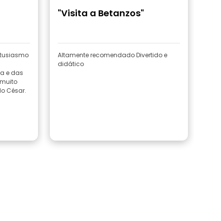
"Visita a Betanzos"
ntusiasmo
Altamente recomendado Divertido e
didático
ia e das
 muito
vel. Obrigado César.