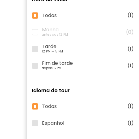
Todos
(1)
Manhã
(0)
antes das 12 PM
Tarde
(1)
12 PM — 5 PM
Fim de tarde
(1)
depois 5 PM
Idioma do tour
Todos
(1)
Espanhol
(1)