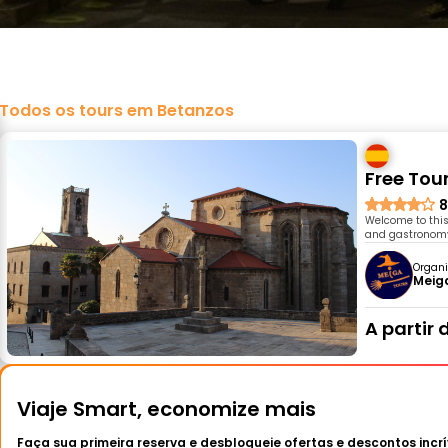
Todos os tours em Betanzos
Free Tou
8
Welcome to this 
and gastronomy 
Organi
Meig
A partir 
Viaje Smart, economize mais
Faça sua primeira reserva e desbloqueie ofertas e descontos incrí