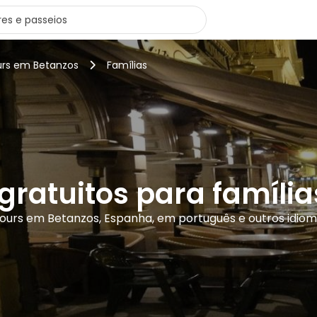
urs em Betanzos
Famílias
 gratuitos para famíli
tours em Betanzos, Espanha, em português e outros idio