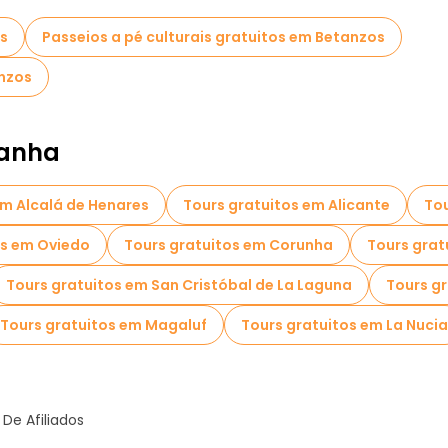
os
Passeios a pé culturais gratuitos em Betanzos
anzos
panha
em Alcalá de Henares
Tours gratuitos em Alicante
Tou
os em Oviedo
Tours gratuitos em Corunha
Tours grat
Tours gratuitos em San Cristóbal de La Laguna
Tours gr
Tours gratuitos em Magaluf
Tours gratuitos em La Nucia
De Afiliados