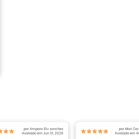
por Amparo Eliz sanchez
por Mari Ca
Avaliado em Jun 13, 2026
Avaliado em A