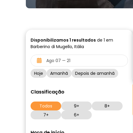
Disponibilizamos
1
resultados
de 1 em
Barberino di Mugello, Itália
Hoje
Amanhã
Depois de amanhã
Classificação
Todos
9+
8+
7+
6+
Hora de início