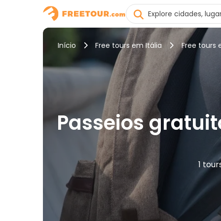
Início
Free tours em Itália
Free tours 
Passeios gratuit
1 tou