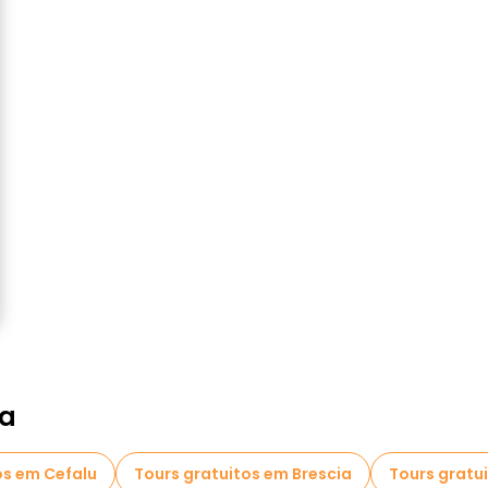
ia
os em Cefalu
Tours gratuitos em Brescia
Tours gratu