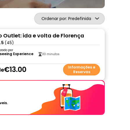
Ordenar por: Predefinida
 Outlet: ida e volta de Florença
.5
(45)
zado por
seeing Experience
30 minutos
€13.00
Informações e
de
Reservas
veis.