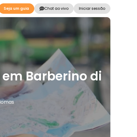
Seja um guia
Chat ao vivo
Iniciar sessão
s em Barberino di
diomas