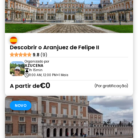
Descobrir o Aranjuez de Felipe II
9.8
(9)
Organizado por
AZUCENA
1h 15min
11:00 AM, 12:00 PM
+1 Mais
€0
A partir de
Por gratificação
NOVO