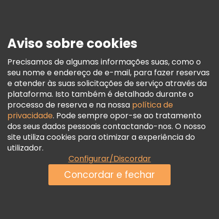
Imprensa
Segurança E Privacidade
Aviso sobre cookies
Termos E Informações Legais
Política De Cookies
Precisamos de algumas informações suas, como o
seu nome e endereço de e-mail, para fazer reservas
Freetour Prémios
e atender às suas solicitações de serviço através da
Programa De Fidelidade
plataforma. Isto também é detalhado durante o
processo de reserva e na nossa
política de
privacidade
. Pode sempre opor-se ao tratamento
dos seus dados pessoais contactando-nos. O nosso
site utiliza cookies para otimizar a experiência do
utilizador.
Configurar/Discordar
Concordar e fechar