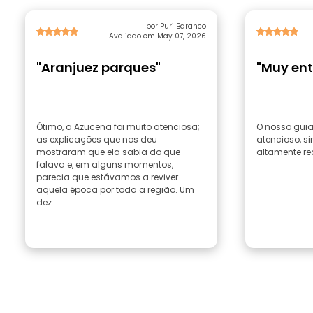
por Puri Baranco
Avaliado em May 07, 2026
"Aranjuez parques"
"Muy ent
Ótimo, a Azucena foi muito atenciosa;
O nosso guia 
as explicações que nos deu
atencioso, s
mostraram que ela sabia do que
altamente r
falava e, em alguns momentos,
parecia que estávamos a reviver
aquela época por toda a região. Um
dez...