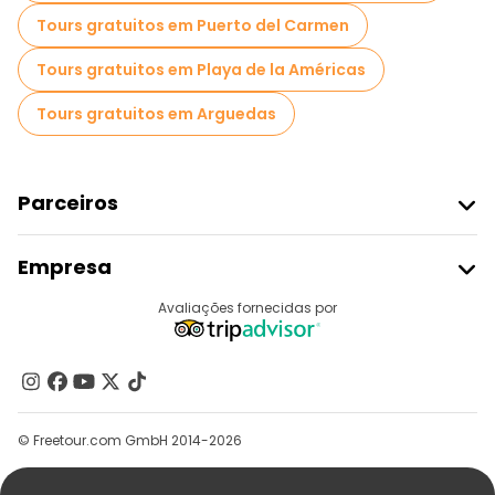
Tours gratuitos em Puerto del Carmen
Tours gratuitos em Playa de la Américas
Tours gratuitos em Arguedas
Parceiros
Aderir Ao Freetour
Empresa
Registo Do Fornecedor
Destinos
Avaliações fornecidas por
Programa De Afiliados
Quem Somos
Contacte-Nos
Grupos
© Freetour.com GmbH 2014-2026
Ajuda
Blog