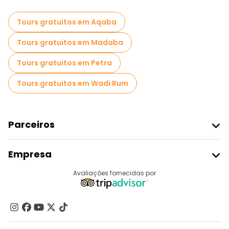
Passeios a pé noturnos gratuitos em Amã
Tours gratuitos em Aqaba
Passeios de bicicleta em Amã
Tours gratuitos em Madaba
Passeios gastronômicos em Amã
Tours gratuitos em Petra
Passeios gratuitos perto King Abdullah I Mosque
Tours gratuitos em Wadi Rum
Passeios gratuitos perto Wadi Rum Protected Area
Parceiros
Aderir Ao Freetour
Empresa
Registo Do Fornecedor
Destinos
Avaliações fornecidas por
Programa De Afiliados
Quem Somos
Contacte-Nos
Grupos