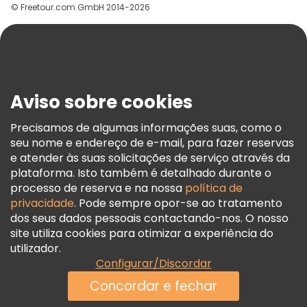
© Freetour.com GmbH 2014-2026
Ajuda
Blog
Imprensa
Segurança E Privacidade
Aviso sobre cookies
Termos E Informações Legais
Política De Cookies
Precisamos de algumas informações suas, como o
seu nome e endereço de e-mail, para fazer reservas
Freetour Prémios
e atender às suas solicitações de serviço através da
Programa De Fidelidade
plataforma. Isto também é detalhado durante o
processo de reserva e na nossa
política de
privacidade
. Pode sempre opor-se ao tratamento
dos seus dados pessoais contactando-nos. O nosso
site utiliza cookies para otimizar a experiência do
utilizador.
Configurar/Discordar
Concordar e fechar