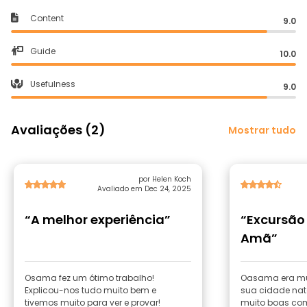
Content
9.0
Guide
10.0
Usefulness
9.0
Avaliações (2)
Mostrar tudo
por Helen Koch
Avaliado em Dec 24, 2025
“A melhor experiência”
“Excursão
Amã”
Osama fez um ótimo trabalho!
Oasama era mu
Explicou-nos tudo muito bem e
sua cidade nat
tivemos muito para ver e provar!
muito boas com