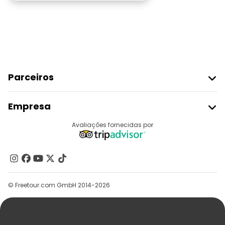
Parceiros
Aderir Ao Freetour
Empresa
Registo Do Fornecedor
Destinos
Avaliações fornecidas por
Programa De Afiliados
Quem Somos
Contacte-Nos
Grupos
© Freetour.com GmbH 2014-2026
Ajuda
Blog
Imprensa