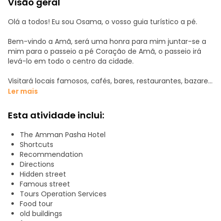
Visão geral
Olá a todos! Eu sou Osama, o vosso guia turístico a pé.
Bem-vindo a Amã, será uma honra para mim juntar-se a
mim para o passeio a pé Coração de Amã, o passeio irá
levá-lo em todo o centro da cidade.
Visitará locais famosos, cafés, bares, restaurantes, bazares,
lojas tradicionais, ruínas antigas, ruas de arte, edifícios
Ler mais
antigos, locais escondidos e muito mais.
Sentirá como vivem os jordanos nesta grande cidade, e eu
Esta atividade inclui:
partilharei consigo algumas recomendações sobre onde
pode comer e como ir facilmente a alguns locais (atalho).
The Amman Pasha Hotel
Shortcuts
Recommendation
Directions
Hidden street
Famous street
Tours Operation Services
Food tour
old buildings