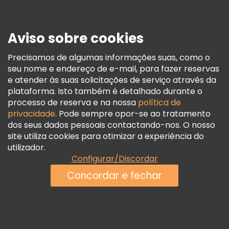
Imprensa
Segurança E Privacidade
Aviso sobre cookies
Termos E Informações Legais
Política De Cookies
Precisamos de algumas informações suas, como o
seu nome e endereço de e-mail, para fazer reservas
Freetour Prémios
e atender às suas solicitações de serviço através da
Programa De Fidelidade
plataforma. Isto também é detalhado durante o
processo de reserva e na nossa
política de
privacidade
. Pode sempre opor-se ao tratamento
dos seus dados pessoais contactando-nos. O nosso
site utiliza cookies para otimizar a experiência do
utilizador.
Configurar/Discordar
Concordar e fechar