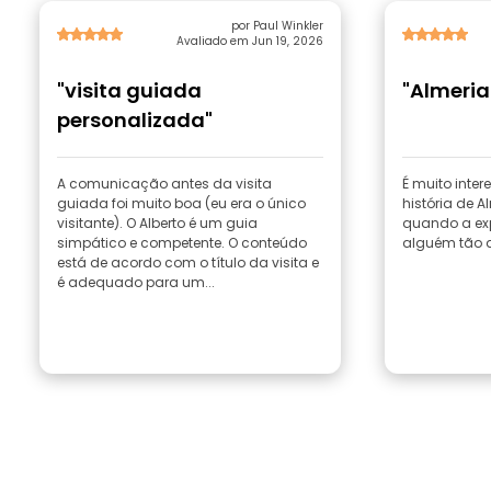
por Paul Winkler
Avaliado em Jun 19, 2026
"visita guiada
"Almeria
personalizada"
A comunicação antes da visita
É muito inte
guiada foi muito boa (eu era o único
história de A
visitante). O Alberto é um guia
quando a ex
simpático e competente. O conteúdo
alguém tão 
está de acordo com o título da visita e
é adequado para um...