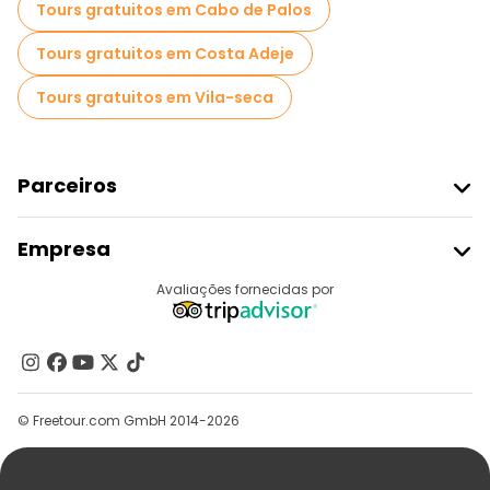
Tours gratuitos em Cabo de Palos
Tours gratuitos em Costa Adeje
Tours gratuitos em Vila-seca
Parceiros
Aderir Ao Freetour
Empresa
Registo Do Fornecedor
Destinos
Avaliações fornecidas por
Programa De Afiliados
Quem Somos
Contacte-Nos
Grupos
© Freetour.com GmbH 2014-2026
Ajuda
Blog