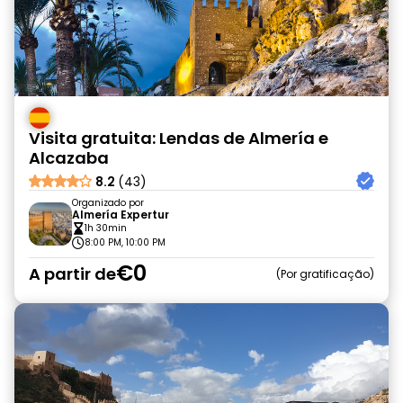
Visita gratuita: Lendas de Almería e
Alcazaba
8.2
(43)
Organizado por
Almería Expertur
1h 30min
8:00 PM, 10:00 PM
€0
A partir de
Por gratificação