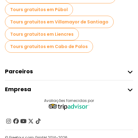
Tours gratuitos em Púbol
Tours gratuitos em Villamayor de Santiago
Tours gratuitos em Liencres
Tours gratuitos em Cabo de Palos
Parceiros
Aderir Ao Freetour
Empresa
Registo Do Fornecedor
Destinos
Avaliações fornecidas por
Programa De Afiliados
Quem Somos
Contacte-Nos
Grupos
© Freetour.com GmbH 2014-2026