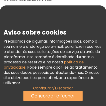
Ajuda
Blog
Imprensa
Segurança E Privacidade
Aviso sobre cookies
Termos E Informações Legais
Política De Cookies
Precisamos de algumas informações suas, como o
seu nome e endereço de e-mail, para fazer reservas
Freetour Prémios
e atender às suas solicitações de serviço através da
Programa De Fidelidade
plataforma. Isto também é detalhado durante o
processo de reserva e na nossa
política de
privacidade
. Pode sempre opor-se ao tratamento
dos seus dados pessoais contactando-nos. O nosso
site utiliza cookies para otimizar a experiência do
utilizador.
Configurar/Discordar
Concordar e fechar