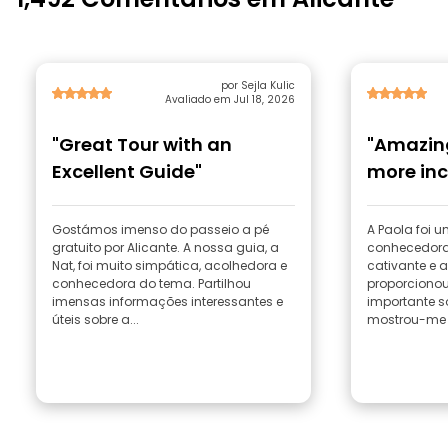
por Sejla Kulic
Avaliado em Jul 18, 2026
"Great Tour with an
"Amazin
Excellent Guide"
more inc
Gostámos imenso do passeio a pé
A Paola foi u
gratuito por Alicante. A nossa guia, a
conhecedora,
Nat, foi muito simpática, acolhedora e
cativante e apai
conhecedora do tema. Partilhou
proporciono
imensas informações interessantes e
importante s
úteis sobre a...
mostrou-me l