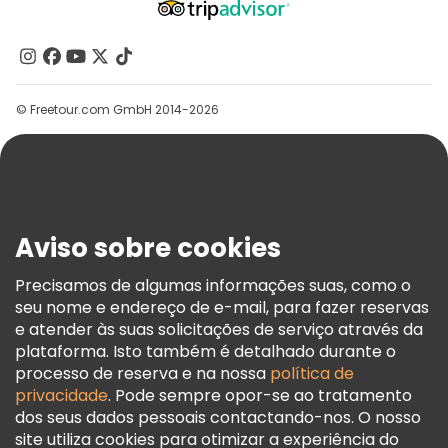
Quem Somos
Contacte-Nos
Grupos
© Freetour.com GmbH 2014-2026
Ajuda
Blog
Imprensa
Segurança E Privacidade
Aviso sobre cookies
Termos E Informações Legais
Política De Cookies
Precisamos de algumas informações suas, como o
seu nome e endereço de e-mail, para fazer reservas
Freetour Prémios
e atender às suas solicitações de serviço através da
Programa De Fidelidade
plataforma. Isto também é detalhado durante o
processo de reserva e na nossa
política de
privacidade
. Pode sempre opor-se ao tratamento
dos seus dados pessoais contactando-nos. O nosso
site utiliza cookies para otimizar a experiência do