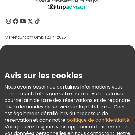
Destinations
Notes et commentaires fournis par
Programme D’affiliation
À Propos De Nous
Contactez-Nous
Groupes
© Freetour.com GmbH 2014-2026
Aide
Blog
Presse
Sécurité Et Confidentialité
Avis sur les cookies
Conditions Générales Et Mentions Légales
Nous avons besoin de certaines informations vous
Politique En Matière De Cookies
concernant, telles que votre nom et votre adresse
Freetour Prix
courriel afin de faire des réservations et de répondre
à vos demandes de service sur la plateforme. Ceci
Programme De Fidélité
est également détaillé lors du processus de
réservation et dans notre
politique de confidentialité
.
Vous pouvez toujours vous opposer au traitement de
vos données personnelles en nous contactant. Notre