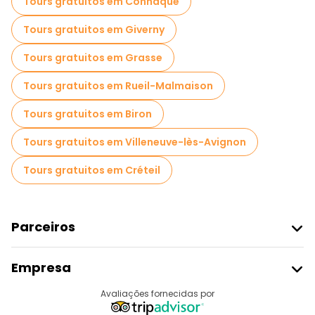
Tours gratuitos em Conhaque
Tours gratuitos em Giverny
Tours gratuitos em Grasse
Tours gratuitos em Rueil-Malmaison
Tours gratuitos em Biron
Tours gratuitos em Villeneuve-lès-Avignon
Tours gratuitos em Créteil
Parceiros
Aderir Ao Freetour
Empresa
Registo Do Fornecedor
Destinos
Avaliações fornecidas por
Programa De Afiliados