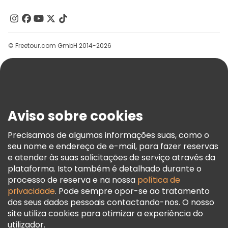
Quem Somos
Contacte-Nos
Grupos
© Freetour.com GmbH 2014-2026
Ajuda
Blog
Imprensa
Segurança E Privacidade
Aviso sobre cookies
Termos E Informações Legais
Política De Cookies
Precisamos de algumas informações suas, como o
seu nome e endereço de e-mail, para fazer reservas
Freetour Prémios
e atender às suas solicitações de serviço através da
Programa De Fidelidade
plataforma. Isto também é detalhado durante o
processo de reserva e na nossa
política de
privacidade
. Pode sempre opor-se ao tratamento
dos seus dados pessoais contactando-nos. O nosso
site utiliza cookies para otimizar a experiência do
utilizador.