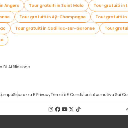
 in Angers
Tour gratuiti in Saint Malo
Tour gratuiti in 
yonne
Tour gratuiti in Aÿ-Champagne
Tour gratuiti i
nac
Tour gratuiti in Cadillac-sur-Garonne
Tour gratui
te
Di Affiliazione
tampa
Sicurezza E Privacy
Termini E Condizioni
Informativa Sui Co
V