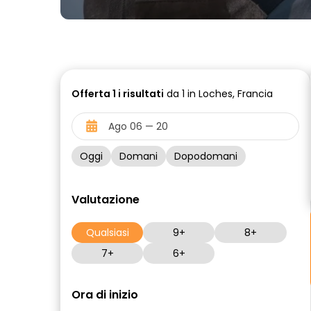
Offerta
1 i
risultati
da 1 in Loches, Francia
Oggi
Domani
Dopodomani
Valutazione
Qualsiasi
9+
8+
7+
6+
Ora di inizio