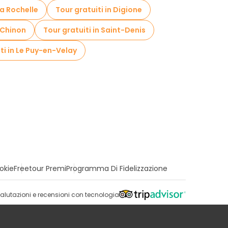
La Rochelle
Tour gratuiti in Digione
n Chinon
Tour gratuiti in Saint-Denis
ti in Le Puy-en-Velay
okie
Freetour Premi
Programma Di Fidelizzazione
alutazioni e recensioni con tecnologia