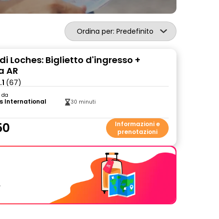
Ordina per: Predefinito
di Loches: Biglietto d'ingresso +
a AR
.1
(67)
o da
s International
30 minuti
50
Informazioni e
prenotazioni
.