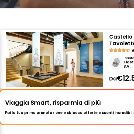
Castello 
Tavolett
9
Fornit
Tiqet
B.V.
€12.
Da
Viaggia Smart, risparmia di più
Fai la tua prima prenotazione e sblocca offerte e sconti incredibili