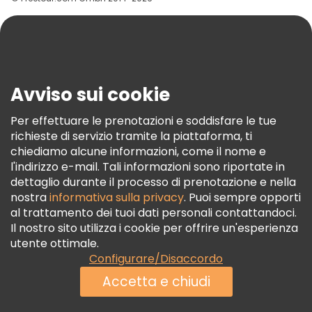
Aiuto
Blog
Stampa
Sicurezza E Privacy
Avviso sui cookie
Termini E Condizioni
Informativa Sui Cookie
Per effettuare le prenotazioni e soddisfare le tue
richieste di servizio tramite la piattaforma, ti
Freetour Premi
chiediamo alcune informazioni, come il nome e
Programma Di Fidelizzazione
l'indirizzo e-mail. Tali informazioni sono riportate in
dettaglio durante il processo di prenotazione e nella
nostra
informativa sulla privacy
. Puoi sempre opporti
al trattamento dei tuoi dati personali contattandoci.
Il nostro sito utilizza i cookie per offrire un'esperienza
utente ottimale.
Configurare/Disaccordo
Accetta e chiudi