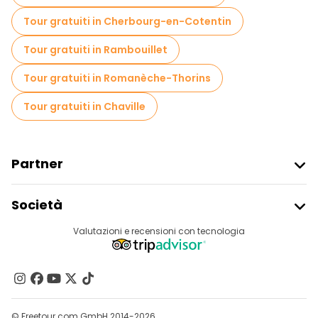
Tour gratuiti in Cherbourg-en-Cotentin
Tour gratuiti in Rambouillet
Tour gratuiti in Romanèche-Thorins
Tour gratuiti in Chaville
Partner
Iscriviti Al Freetour
Società
Accesso Del Fornitore
Destinazioni
Valutazioni e recensioni con tecnologia
Programma Di Affiliazione
Chi Siamo
Contattaci
Gruppi
© Freetour.com GmbH 2014-2026