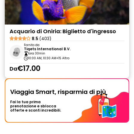
Acquario di Oniria: Biglietto d'ingresso
8.5
(403)
Fornito da
Tiqets International B.V.
1ora 30min
10:00 AM, 10:30 AM
+15 Altro
€17.00
Da
Viaggia Smart, risparmia di più
Fai la tua prima
prenotazione e sblocca
offerte e sconti incredibili.