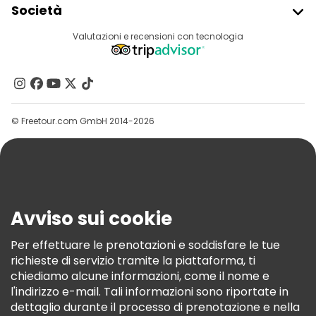
Società
Accesso Del Fornitore
Destinazioni
Valutazioni e recensioni con tecnologia
Programma Di Affiliazione
Chi Siamo
Contattaci
Gruppi
© Freetour.com GmbH 2014-2026
Aiuto
Blog
Stampa
Sicurezza E Privacy
Avviso sui cookie
Termini E Condizioni
Informativa Sui Cookie
Per effettuare le prenotazioni e soddisfare le tue
richieste di servizio tramite la piattaforma, ti
Freetour Premi
chiediamo alcune informazioni, come il nome e
Programma Di Fidelizzazione
l'indirizzo e-mail. Tali informazioni sono riportate in
dettaglio durante il processo di prenotazione e nella