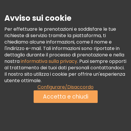
Sicurezza E Privacy
Avviso sui cookie
Termini E Condizioni
Informativa Sui Cookie
Per effettuare le prenotazioni e soddisfare le tue
richieste di servizio tramite la piattaforma, ti
Freetour Premi
chiediamo alcune informazioni, come il nome e
Programma Di Fidelizzazione
l'indirizzo e-mail. Tali informazioni sono riportate in
dettaglio durante il processo di prenotazione e nella
nostra
informativa sulla privacy
. Puoi sempre opporti
al trattamento dei tuoi dati personali contattandoci.
Il nostro sito utilizza i cookie per offrire un'esperienza
utente ottimale.
Configurare/Disaccordo
Accetta e chiudi