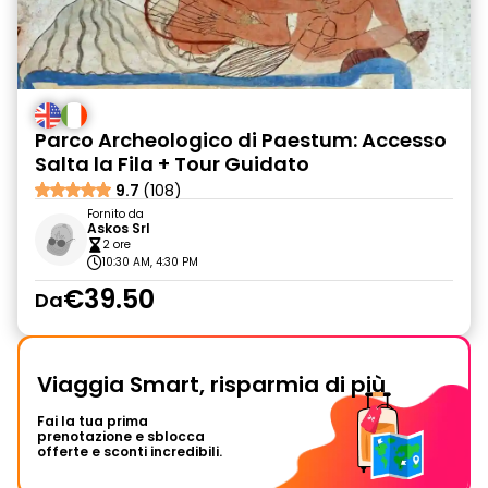
Parco Archeologico di Paestum: Accesso
Salta la Fila + Tour Guidato
9.7
(108)
Fornito da
Askos Srl
2 ore
10:30 AM, 4:30 PM
€39.50
Da
Viaggia Smart, risparmia di più
Fai la tua prima
prenotazione e sblocca
offerte e sconti incredibili.