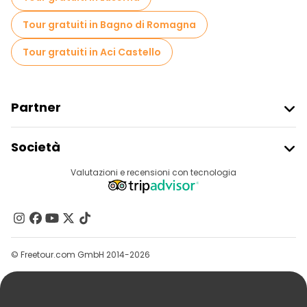
Tour gratuiti in Bagno di Romagna
Tour gratuiti in Aci Castello
Partner
Iscriviti Al Freetour
Società
Accesso Del Fornitore
Destinazioni
Valutazioni e recensioni con tecnologia
Programma Di Affiliazione
Chi Siamo
Contattaci
Gruppi
© Freetour.com GmbH 2014-2026
Aiuto
Blog
Stampa