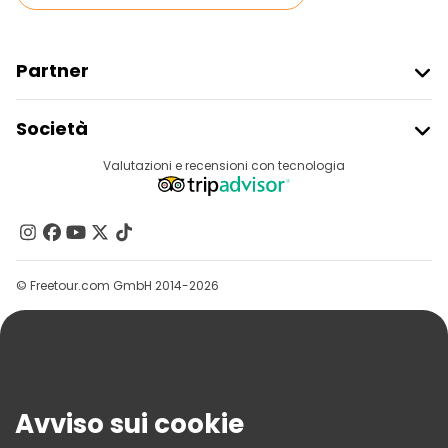
Partner
Iscriviti Al Freetour
Società
Accesso Del Fornitore
Destinazioni
Valutazioni e recensioni con tecnologia
Programma Di Affiliazione
Chi Siamo
Contattaci
Gruppi
© Freetour.com GmbH 2014-2026
Aiuto
Blog
Stampa
Sicurezza E Privacy
Avviso sui cookie
Termini E Condizioni