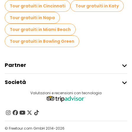
Tour gratuiti in Cincinnati
Tour gratuiti in Katy
Tour gratuiti in Napa
Tour gratuiti in Miami Beach
Tour gratuiti in Bowling Green
Partner
Iscriviti Al Freetour
Società
Accesso Del Fornitore
Destinazioni
Valutazioni e recensioni con tecnologia
Programma Di Affiliazione
Chi Siamo
Contattaci
Gruppi
© Freetour.com GmbH 2014-2026
Aiuto