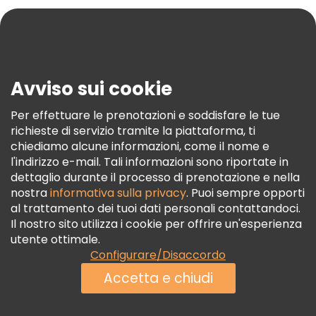
Blog
Stampa
Sicurezza E Privacy
Avviso sui cookie
Termini E Condizioni
Informativa Sui Cookie
Per effettuare le prenotazioni e soddisfare le tue
richieste di servizio tramite la piattaforma, ti
Freetour Premi
chiediamo alcune informazioni, come il nome e
Programma Di Fidelizzazione
l'indirizzo e-mail. Tali informazioni sono riportate in
dettaglio durante il processo di prenotazione e nella
nostra
informativa sulla privacy
. Puoi sempre opporti
al trattamento dei tuoi dati personali contattandoci.
Il nostro sito utilizza i cookie per offrire un'esperienza
utente ottimale.
Configurare/Disaccordo
Accetta e chiudi