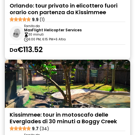
Orlando: tour privato in elicottero fuori
orario con partenza da Kissimmee
9.9
(1)
Fornito da
MaxFlight Helicopter Services
30 minuti
6:00 PM, 6:15 PM
+6 Altro
€113.52
Da
Kissimmee: tour in motoscafo delle
Everglades di 30 minuti a Boggy Creek
9.7
(34)