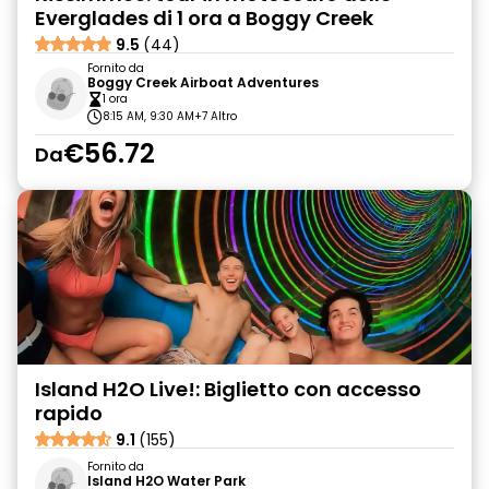
Everglades di 1 ora a Boggy Creek
9.5
(44)
Fornito da
Boggy Creek Airboat Adventures
1 ora
8:15 AM, 9:30 AM
+7 Altro
€56.72
Da
Island H2O Live!: Biglietto con accesso
rapido
9.1
(155)
Fornito da
Island H2O Water Park