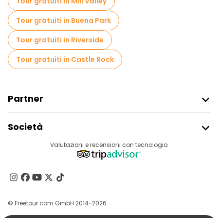
Tour gratuiti in Mill Valley
Tour gratuiti in Buena Park
Tour gratuiti in Riverside
Tour gratuiti in Castle Rock
Partner
Iscriviti Al Freetour
Società
Accesso Del Fornitore
Destinazioni
Valutazioni e recensioni con tecnologia
Programma Di Affiliazione
Chi Siamo
Contattaci
Gruppi
© Freetour.com GmbH 2014-2026
Aiuto