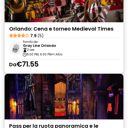
Orlando: Cena e torneo Medieval Times
7.9
(5)
Fornito da
Gray Line Orlando
2 ore
5:00 PM, 6:00 PM
+1 Altro
€71.55
Da
Pass per la ruota panoramica e le