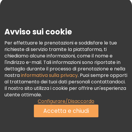
Blog
Stampa
Sicurezza E Privacy
Avviso sui cookie
Termini E Condizioni
Informativa Sui Cookie
Per effettuare le prenotazioni e soddisfare le tue
richieste di servizio tramite la piattaforma, ti
Freetour Premi
chiediamo alcune informazioni, come il nome e
Programma Di Fidelizzazione
l'indirizzo e-mail. Tali informazioni sono riportate in
dettaglio durante il processo di prenotazione e nella
nostra
informativa sulla privacy
. Puoi sempre opporti
al trattamento dei tuoi dati personali contattandoci.
Il nostro sito utilizza i cookie per offrire un'esperienza
utente ottimale.
Configurare/Disaccordo
Accetta e chiudi