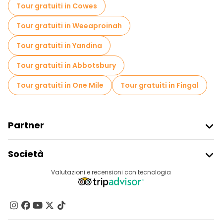
Tour gratuiti in Cowes
Tour gratuiti in Weeaproinah
Tour gratuiti in Yandina
Tour gratuiti in Abbotsbury
Tour gratuiti in One Mile
Tour gratuiti in Fingal
Partner
Iscriviti Al Freetour
Società
Accesso Del Fornitore
Destinazioni
Valutazioni e recensioni con tecnologia
Programma Di Affiliazione
Chi Siamo
Contattaci
Gruppi