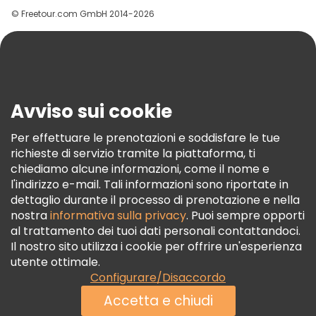
© Freetour.com GmbH 2014-2026
Aiuto
Blog
Stampa
Sicurezza E Privacy
Avviso sui cookie
Termini E Condizioni
Informativa Sui Cookie
Per effettuare le prenotazioni e soddisfare le tue
richieste di servizio tramite la piattaforma, ti
Freetour Premi
chiediamo alcune informazioni, come il nome e
Programma Di Fidelizzazione
l'indirizzo e-mail. Tali informazioni sono riportate in
dettaglio durante il processo di prenotazione e nella
nostra
informativa sulla privacy
. Puoi sempre opporti
al trattamento dei tuoi dati personali contattandoci.
Il nostro sito utilizza i cookie per offrire un'esperienza
utente ottimale.
Configurare/Disaccordo
Accetta e chiudi