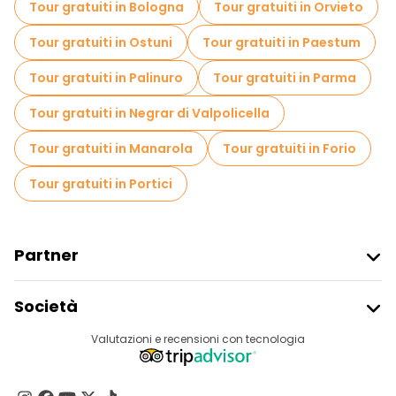
Tour gratuiti in Bologna
Tour gratuiti in Orvieto
Tour gratuiti in Ostuni
Tour gratuiti in Paestum
Tour gratuiti in Palinuro
Tour gratuiti in Parma
Tour gratuiti in Negrar di Valpolicella
Tour gratuiti in Manarola
Tour gratuiti in Forio
Tour gratuiti in Portici
Partner
Iscriviti Al Freetour
Società
Accesso Del Fornitore
Destinazioni
Valutazioni e recensioni con tecnologia
Programma Di Affiliazione
Chi Siamo