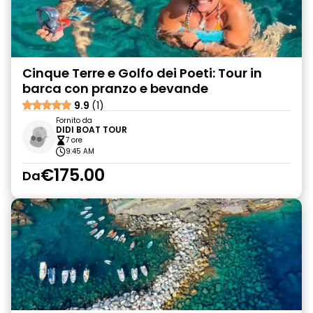
Cinque Terre e Golfo dei Poeti: Tour in
barca con pranzo e bevande
9.9
(1)
Fornito da
DIDI BOAT TOUR
7 ore
9:45 AM
€175.00
Da