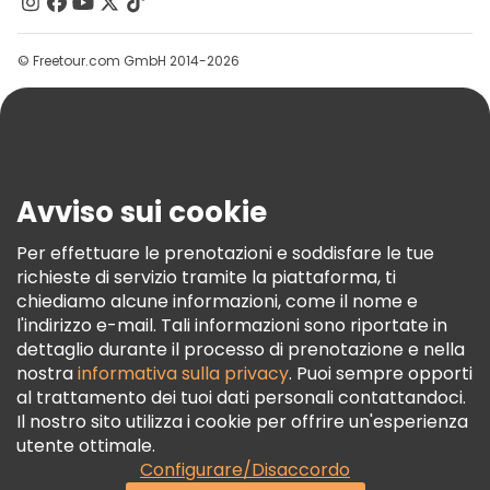
Contattaci
Gruppi
© Freetour.com GmbH 2014-2026
Aiuto
Blog
Stampa
Sicurezza E Privacy
Avviso sui cookie
Termini E Condizioni
Informativa Sui Cookie
Per effettuare le prenotazioni e soddisfare le tue
richieste di servizio tramite la piattaforma, ti
Freetour Premi
chiediamo alcune informazioni, come il nome e
Programma Di Fidelizzazione
l'indirizzo e-mail. Tali informazioni sono riportate in
dettaglio durante il processo di prenotazione e nella
nostra
informativa sulla privacy
. Puoi sempre opporti
al trattamento dei tuoi dati personali contattandoci.
Il nostro sito utilizza i cookie per offrire un'esperienza
utente ottimale.
Configurare/Disaccordo