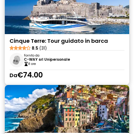
Cinque Terre: Tour guidato in barca
8.5
(31)
Fornito da
C-WAY srl Unipersonale
8 ore
€74.00
Da