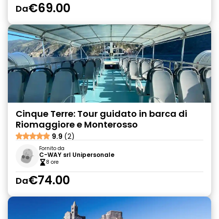
€69.00
Da
Cinque Terre: Tour guidato in barca di
Riomaggiore e Monterosso
9.9
(2)
Fornito da
C-WAY srl Unipersonale
8 ore
€74.00
Da