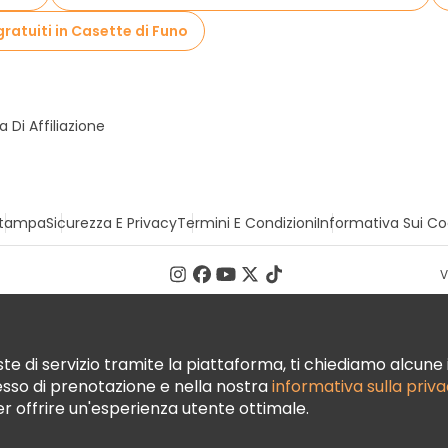
gratuiti in Casette di Funo
Di Affiliazione
tampa
Sicurezza E Privacy
Termini E Condizioni
Informativa Sui Co
V
te di servizio tramite la piattaforma, ti chiediamo alcune i
cesso di prenotazione e nella nostra
informativa sulla priv
per offrire un'esperienza utente ottimale.