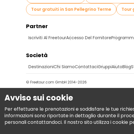
Tour gratuiti in San Pellegrino Terme
Tour 
Partner
Iscriviti Al Freetour
Accesso Del Fornitore
Programma 
Società
Destinazioni
Chi Siamo
Contattaci
Gruppi
Aiuto
Blog
S
© Freetour.com GmbH 2014-2026
Avviso sui cookie
Per effettuare le prenotazioni e soddisfare le tue richies
informazioni sono riportate in dettaglio durante il pro
personali contattandoci. Il nostro sito utilizza i cookie 