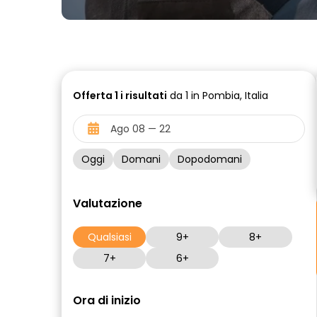
Offerta
1 i
risultati
da 1 in Pombia, Italia
Oggi
Domani
Dopodomani
Valutazione
Qualsiasi
9+
8+
7+
6+
Ora di inizio