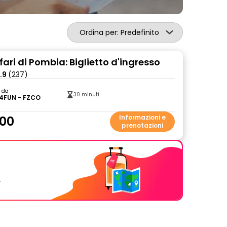
Ordina per: Predefinito
ari di Pombia: Biglietto d'ingresso
.9
(237)
o da
30 minuti
4FUN - FZCO
00
Informazioni e
prenotazioni
.