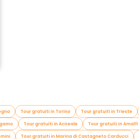
logna
Tour gratuiti in Torino
Tour gratuiti in Trieste
ergamo
Tour gratuiti in Acireale
Tour gratuiti in Amalfi
emini
Tour gratuiti in Marina di Castagneto Carducci