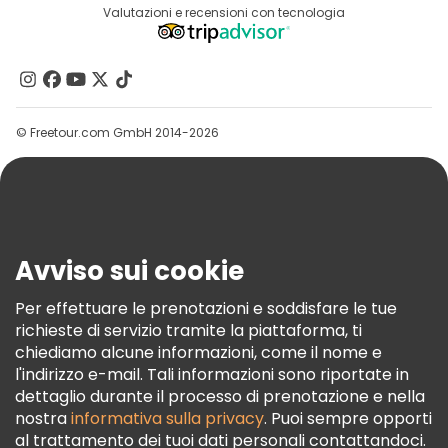
Destinazioni
Valutazioni e recensioni con tecnologia
Programma Di Affiliazione
Chi Siamo
Contattaci
Gruppi
© Freetour.com GmbH 2014-2026
Aiuto
Blog
Stampa
Sicurezza E Privacy
Avviso sui cookie
Termini E Condizioni
Informativa Sui Cookie
Per effettuare le prenotazioni e soddisfare le tue
richieste di servizio tramite la piattaforma, ti
Freetour Premi
chiediamo alcune informazioni, come il nome e
Programma Di Fidelizzazione
l'indirizzo e-mail. Tali informazioni sono riportate in
dettaglio durante il processo di prenotazione e nella
nostra
informativa sulla privacy
. Puoi sempre opporti
al trattamento dei tuoi dati personali contattandoci.