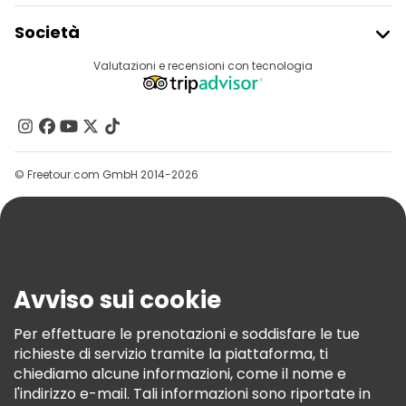
Iscriviti Al Freetour
Società
Accesso Del Fornitore
Destinazioni
Valutazioni e recensioni con tecnologia
Programma Di Affiliazione
Chi Siamo
Contattaci
Gruppi
© Freetour.com GmbH 2014-2026
Aiuto
Blog
Stampa
Sicurezza E Privacy
Avviso sui cookie
Termini E Condizioni
Informativa Sui Cookie
Per effettuare le prenotazioni e soddisfare le tue
richieste di servizio tramite la piattaforma, ti
Freetour Premi
chiediamo alcune informazioni, come il nome e
Programma Di Fidelizzazione
l'indirizzo e-mail. Tali informazioni sono riportate in