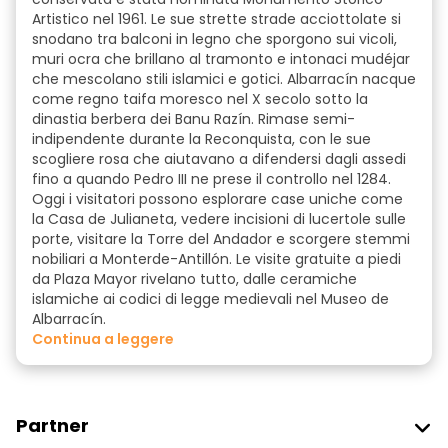
Artistico nel 1961. Le sue strette strade acciottolate si
snodano tra balconi in legno che sporgono sui vicoli,
muri ocra che brillano al tramonto e intonaci mudéjar
che mescolano stili islamici e gotici. Albarracín nacque
come regno taifa moresco nel X secolo sotto la
dinastia berbera dei Banu Razín. Rimase semi-
indipendente durante la Reconquista, con le sue
scogliere rosa che aiutavano a difendersi dagli assedi
fino a quando Pedro III ne prese il controllo nel 1284.
Oggi i visitatori possono esplorare case uniche come
la Casa de Julianeta, vedere incisioni di lucertole sulle
porte, visitare la Torre del Andador e scorgere stemmi
nobiliari a Monterde-Antillón. Le visite gratuite a piedi
da Plaza Mayor rivelano tutto, dalle ceramiche
islamiche ai codici di legge medievali nel Museo de
Albarracín.
continua a leggere
Partner